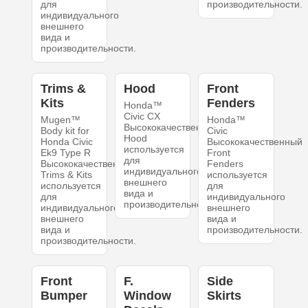
для
производительности.
индивидуального
внешнего
вида и
производительности.
Trims &
Hood
Front
Kits
Fenders
Honda™
Civic CX
Mugen™
Honda™
Высококачественный
Body kit for
Civic
Hood
Honda Civic
Высококачественный
используется
Ek9 Type R
Front
для
Высококачественный
Fenders
индивидуального
Trims & Kits
используется
внешнего
используется
для
вида и
для
индивидуального
производительности.
индивидуального
внешнего
внешнего
вида и
вида и
производительности.
производительности.
Front
F.
Side
Bumper
Window
Skirts