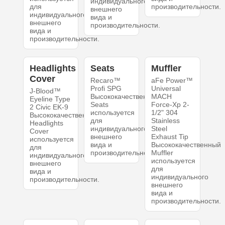
индивидуального
для
производительности.
внешнего
индивидуального
вида и
внешнего
производительности.
вида и
производительности.
Headlights
Seats
Muffler
Cover
Recaro™
aFe Power™
Profi SPG
Universal
J-Blood™
Высококачественный
MACH
Eyeline Type
Seats
Force-Xp 2-
2 Civic EK-9
используется
1/2" 304
Высококачественный
для
Stainless
Headlights
индивидуального
Steel
Cover
внешнего
Exhaust Tip
используется
вида и
Высококачественный
для
производительности.
Muffler
индивидуального
используется
внешнего
для
вида и
индивидуального
производительности.
внешнего
вида и
производительности.