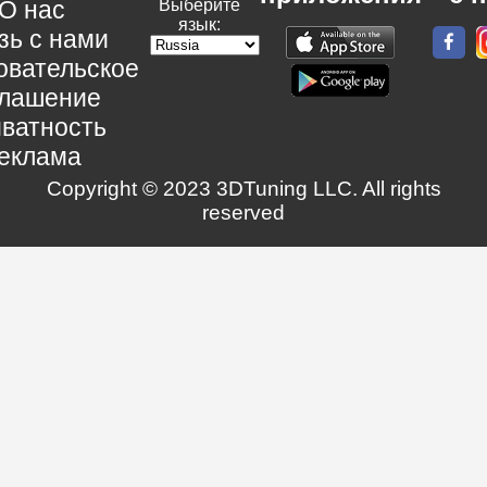
О нас
Выберите
язык:
зь с нами
овательское
глашение
ватность
еклама
Copyright © 2023 3DTuning LLC. All rights
reserved