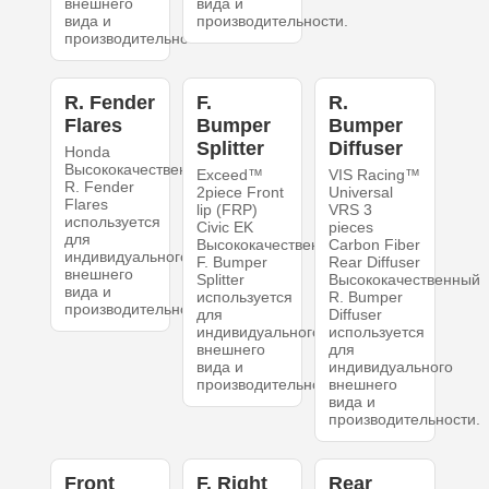
внешнего
вида и
вида и
производительности.
производительности.
R. Fender
F.
R.
Flares
Bumper
Bumper
Splitter
Diffuser
Honda
Высококачественный
Exceed™
VIS Racing™
R. Fender
2piece Front
Universal
Flares
lip (FRP)
VRS 3
используется
Civic EK
pieces
для
Высококачественный
Carbon Fiber
индивидуального
F. Bumper
Rear Diffuser
внешнего
Splitter
Высококачественный
вида и
используется
R. Bumper
производительности.
для
Diffuser
индивидуального
используется
внешнего
для
вида и
индивидуального
производительности.
внешнего
вида и
производительности.
Front
F. Right
Rear