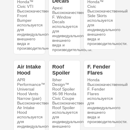
Decals
Honda™
Honda™
Civic VTI
Civic
Apexi
Высококачественный
Высококачественный
Высококачественный
Front
Side Skirts
F. Window
Bumper
используется
Decals
используется
для
используется
для
индивидуального
для
индивидуального
внешнего
индивидуального
внешнего
вида и
внешнего
вида и
производительности.
вида и
производительности.
производительности.
Air Intake
Roof
F. Fender
Hood
Spoiler
Flares
APR
Ibher
Honda
Performance™
Design™
Высококачественный
Universal
Roof Spoiler
F. Fender
Hood Vents
96-98 Honda
Flares
Narrow (pair)
Civic Coupe
используется
Высококачественный
Высококачественный
для
Air Intake
Roof Spoiler
индивидуального
Hood
используется
внешнего
используется
для
вида и
для
индивидуального
производительности.
индивидуального
внешнего