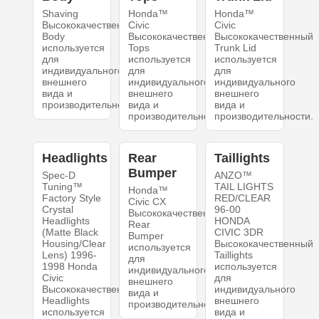
Shaving
Honda™
Honda™
Высококачественный
Civic
Civic
Body
Высококачественный
Высококачественный
используется
Tops
Trunk Lid
для
используется
используется
индивидуального
для
для
внешнего
индивидуального
индивидуального
вида и
внешнего
внешнего
производительности.
вида и
вида и
производительности.
производительности.
Headlights
Rear
Taillights
Bumper
Spec-D
ANZO™
Tuning™
TAIL LIGHTS
Honda™
Factory Style
RED/CLEAR
Civic CX
Crystal
96-00
Высококачественный
Headlights
HONDA
Rear
(Matte Black
CIVIC 3DR
Bumper
Housing/Clear
Высококачественный
используется
Lens) 1996-
Taillights
для
1998 Honda
используется
индивидуального
Civic
для
внешнего
Высококачественный
индивидуального
вида и
Headlights
внешнего
производительности.
используется
вида и