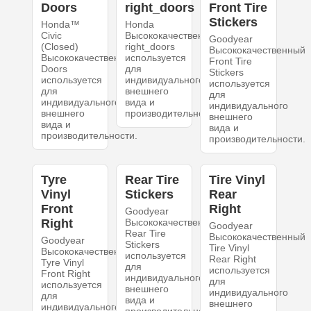
Doors
right_doors
Front Tire
Stickers
Honda™
Honda
Civic
Высококачественный
Goodyear
(Closed)
right_doors
Высококачественный
Высококачественный
используется
Front Tire
Doors
для
Stickers
используется
индивидуального
используется
для
внешнего
для
индивидуального
вида и
индивидуального
внешнего
производительности.
внешнего
вида и
вида и
производительности.
производительности.
Tyre
Rear Tire
Tire Vinyl
Vinyl
Stickers
Rear
Front
Right
Goodyear
Right
Высококачественный
Goodyear
Rear Tire
Высококачественный
Goodyear
Stickers
Tire Vinyl
Высококачественный
используется
Rear Right
Tyre Vinyl
для
используется
Front Right
индивидуального
для
используется
внешнего
индивидуального
для
вида и
внешнего
индивидуального
производительности.