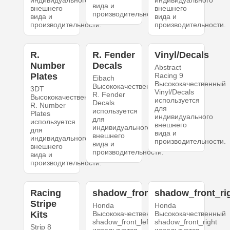
вида и
внешнего
внешнего
производительности.
вида и
вида и
производительности.
производительности.
R.
R. Fender
Vinyl/Decals
Number
Decals
Abstract
Plates
Racing 9
Eibach
Высококачественный
Высококачественный
3DT
Vinyl/Decals
R. Fender
Высококачественный
используется
Decals
R. Number
для
используется
Plates
индивидуального
для
используется
внешнего
индивидуального
для
вида и
внешнего
индивидуального
производительности.
вида и
внешнего
производительности.
вида и
производительности.
Racing
shadow_front_left
shadow_front_ri
Stripe
Honda
Honda
Kits
Высококачественный
Высококачественный
shadow_front_left
shadow_front_right
Strip 8
используется
используется