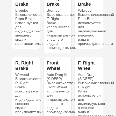
Brake
Brake
Brake
Brembo
Brembo
Wilwood
Высококачественный
Высококачественный
Высококачественный
Front Brake
F. Right
Rear Brake
используется
Brake
используется
для
используется
для
индивидуального
для
индивидуального
внешнего
индивидуального
внешнего
вида и
внешнего
вида и
производительности.
вида и
производительности.
производительности.
R. Right
Front
F. Right
Brake
Wheel
Wheel
Wilwood
Auto Drag III
Auto Drag III
Высококачественный
(S.DEEP)
(S.DEEP)
R. Right
Высококачественный
Высококачественный
Brake
Front Wheel
F. Right
используется
используется
Wheel
для
для
используется
индивидуального
индивидуального
для
внешнего
внешнего
индивидуального
вида и
вида и
внешнего
производительности.
производительности.
вида и
производительности.