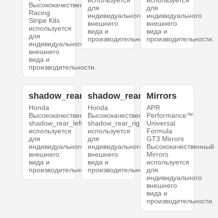
Высококачественный
для
для
Racing
индивидуального
индивидуального
Stripe Kits
внешнего
внешнего
используется
вида и
вида и
для
производительности.
производительности.
индивидуального
внешнего
вида и
производительности.
shadow_rear_left
shadow_rear_right
Mirrors
Honda
Honda
APR
Высококачественный
Высококачественный
Performance™
shadow_rear_left
shadow_rear_right
Universal
используется
используется
Formula
для
для
GT3 Mirrors
индивидуального
индивидуального
Высококачественный
внешнего
внешнего
Mirrors
вида и
вида и
используется
производительности.
производительности.
для
индивидуального
внешнего
вида и
производительности.