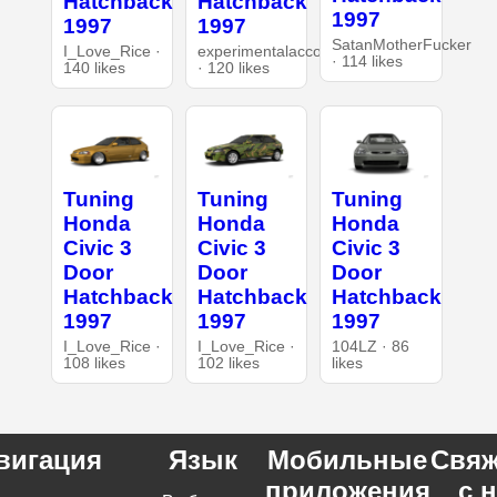
Hatchback
Hatchback
1997
1997
1997
SatanMotherFucker
I_Love_Rice ·
experimentalaccount
· 114 likes
140 likes
· 120 likes
Tuning
Tuning
Tuning
Honda
Honda
Honda
Civic 3
Civic 3
Civic 3
Door
Door
Door
Hatchback
Hatchback
Hatchback
1997
1997
1997
I_Love_Rice ·
I_Love_Rice ·
104LZ · 86
108 likes
102 likes
likes
вигация
Язык
Мобильные
Свяж
приложения
с 