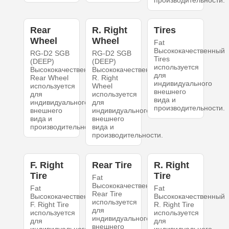
Rear
R. Right
Tires
Wheel
Wheel
Fat
Высококачественный
RG-D2 SGB
RG-D2 SGB
Tires
(DEEP)
(DEEP)
используется
Высококачественный
Высококачественный
для
Rear Wheel
R. Right
индивидуального
используется
Wheel
внешнего
для
используется
вида и
индивидуального
для
производительности.
внешнего
индивидуального
вида и
внешнего
производительности.
вида и
производительности.
F. Right
Rear Tire
R. Right
Tire
Tire
Fat
Высококачественный
Fat
Fat
Rear Tire
Высококачественный
Высококачественный
используется
F. Right Tire
R. Right Tire
для
используется
используется
индивидуального
для
для
внешнего
индивидуального
индивидуального