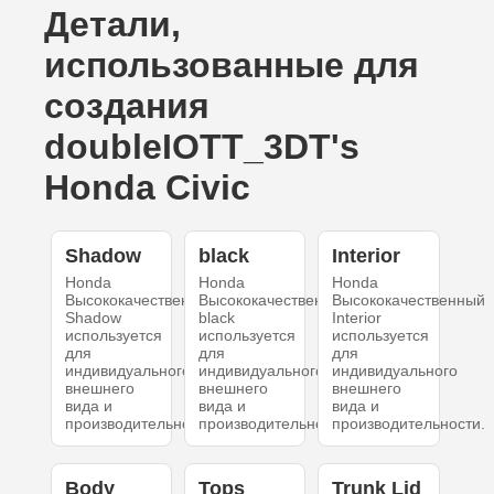
Детали,
использованные для
создания
doubleIOTT_3DT's
Honda Civic
Shadow
black
Interior
Honda
Honda
Honda
Высококачественный
Высококачественный
Высококачественный
Shadow
black
Interior
используется
используется
используется
для
для
для
индивидуального
индивидуального
индивидуального
внешнего
внешнего
внешнего
вида и
вида и
вида и
производительности.
производительности.
производительности.
Body
Tops
Trunk Lid