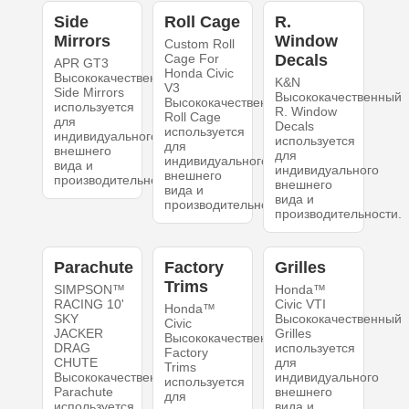
Side
Roll Cage
R.
Mirrors
Window
Custom Roll
Cage For
Decals
APR GT3
Honda Civic
Высококачественный
K&N
V3
Side Mirrors
Высококачественный
Высококачественный
используется
R. Window
Roll Cage
для
Decals
используется
индивидуального
используется
для
внешнего
для
индивидуального
вида и
индивидуального
внешнего
производительности.
внешнего
вида и
вида и
производительности.
производительности.
Parachute
Factory
Grilles
Trims
SIMPSON™
Honda™
RACING 10'
Civic VTI
Honda™
SKY
Высококачественный
Civic
JACKER
Grilles
Высококачественный
DRAG
используется
Factory
CHUTE
для
Trims
Высококачественный
индивидуального
используется
Parachute
внешнего
для
используется
вида и