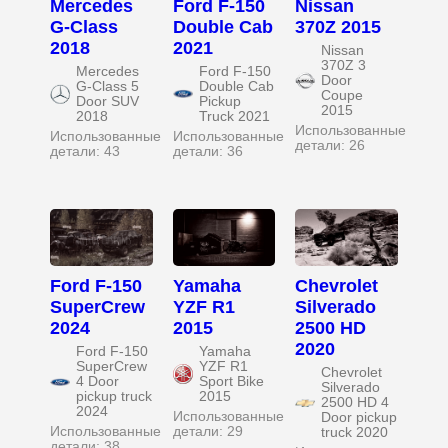
Mercedes
Ford F-150
Nissan
G-Class
Double Cab
370Z 2015
2018
2021
Nissan
370Z 3
Mercedes
Ford F-150
Door
G-Class 5
Double Cab
Coupe
Door SUV
Pickup
2015
2018
Truck 2021
Использованные
Использованные
Использованные
детали: 26
детали: 43
детали: 36
Ford F-150
Yamaha
Chevrolet
SuperCrew
YZF R1
Silverado
2024
2015
2500 HD
2020
Ford F-150
Yamaha
SuperCrew
YZF R1
Chevrolet
4 Door
Sport Bike
Silverado
pickup truck
2015
2500 HD 4
2024
Использованные
Door pickup
Использованные
детали: 29
truck 2020
детали: 38