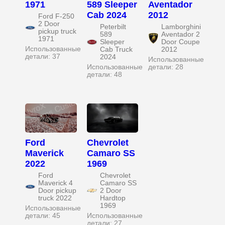
1971
589 Sleeper
Aventador
Cab 2024
2012
Ford F-250
2 Door
Peterbilt
Lamborghini
pickup truck
589
Aventador 2
1971
Sleeper
Door Coupe
Использованные
Cab Truck
2012
детали: 37
2024
Использованные
Использованные
детали: 28
детали: 48
Ford
Chevrolet
Maverick
Camaro SS
2022
1969
Ford
Chevrolet
Maverick 4
Camaro SS
Door pickup
2 Door
truck 2022
Hardtop
1969
Использованные
детали: 45
Использованные
детали: 27