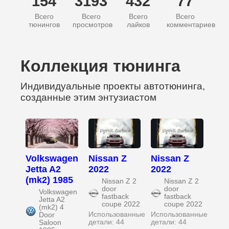
154
3193
432
77
Всего
Всего
Всего
Всего
тюнингов
просмотров
лайков
комментариев
Коллекция тюнинга
Индивидуальные проекты автотюнинга,
созданные этим энтузиастом
Volkswagen
Nissan Z
Nissan Z
Jetta A2
2022
2022
(mk2) 1985
Nissan Z 2
Nissan Z 2
door
door
Volkswagen
fastback
fastback
Jetta A2
coupe 2022
coupe 2022
(mk2) 4
Использованные
Использованные
Door
детали: 44
детали: 44
Saloon