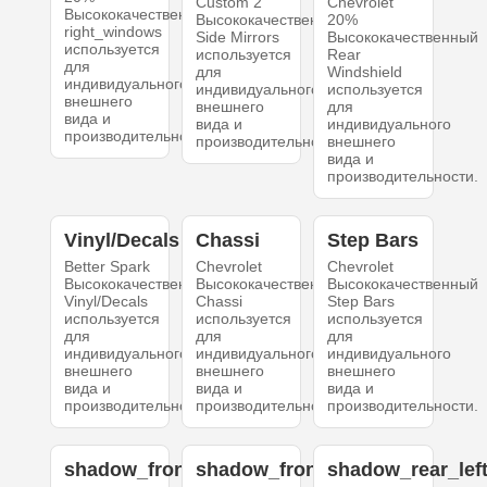
Custom 2
Chevrolet
Высококачественный
Высококачественный
20%
right_windows
Side Mirrors
Высококачественный
используется
используется
Rear
для
для
Windshield
индивидуального
индивидуального
используется
внешнего
внешнего
для
вида и
вида и
индивидуального
производительности.
производительности.
внешнего
вида и
производительности.
Vinyl/Decals
Chassi
Step Bars
Better Spark
Chevrolet
Chevrolet
Высококачественный
Высококачественный
Высококачественный
Vinyl/Decals
Chassi
Step Bars
используется
используется
используется
для
для
для
индивидуального
индивидуального
индивидуального
внешнего
внешнего
внешнего
вида и
вида и
вида и
производительности.
производительности.
производительности.
shadow_front_left
shadow_front_right
shadow_rear_lef