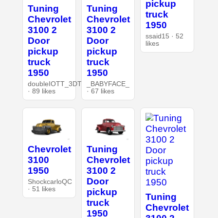
pickup
Tuning
Tuning
truck
Chevrolet
Chevrolet
1950
3100 2
3100 2
ssaid15 · 52
Door
Door
likes
pickup
pickup
truck
truck
1950
1950
doubleIOTT_3DT
_BABYFACE_
· 89 likes
· 67 likes
Chevrolet
Tuning
3100
Chevrolet
1950
3100 2
Door
ShockcarloQC
· 51 likes
pickup
Tuning
truck
Chevrolet
1950