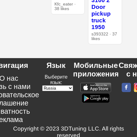
3100 2
Kfc_eater ·
Door
38 likes
pickup
truck
1950
s393322 · 37
likes
вигация
Язык
Мобильные
Свяж
приложения
с 
О нас
Выберите
язык:
зь с нами
овательское
глашение
ватность
еклама
Copyright © 2023 3DTuning LLC. All rights
reserved