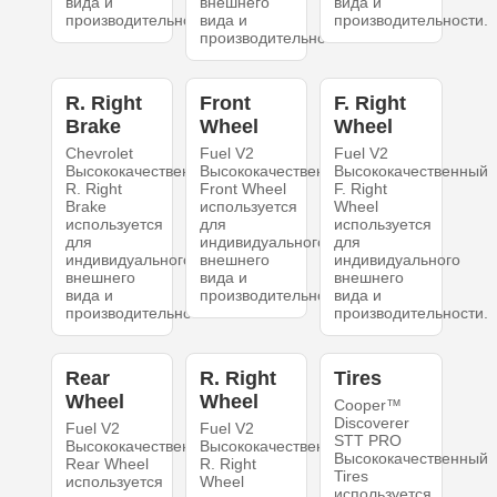
вида и
внешнего
вида и
производительности.
вида и
производительности.
производительности.
R. Right
Front
F. Right
Brake
Wheel
Wheel
Chevrolet
Fuel V2
Fuel V2
Высококачественный
Высококачественный
Высококачественный
R. Right
Front Wheel
F. Right
Brake
используется
Wheel
используется
для
используется
для
индивидуального
для
индивидуального
внешнего
индивидуального
внешнего
вида и
внешнего
вида и
производительности.
вида и
производительности.
производительности.
Rear
R. Right
Tires
Wheel
Wheel
Cooper™
Discoverer
Fuel V2
Fuel V2
STT PRO
Высококачественный
Высококачественный
Высококачественный
Rear Wheel
R. Right
Tires
используется
Wheel
используется