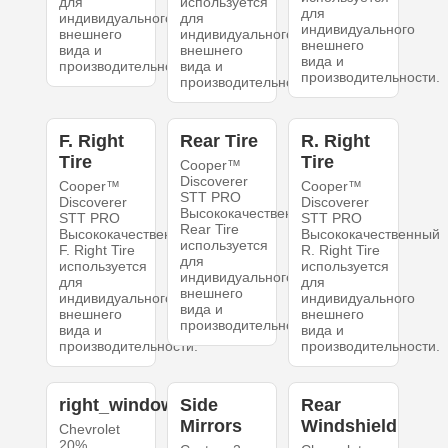
для
используется
для
индивидуального
для
индивидуального
внешнего
индивидуального
внешнего
вида и
внешнего
вида и
производительности.
вида и
производительности.
производительности.
F. Right
Rear Tire
R. Right
Tire
Tire
Cooper™
Discoverer
Cooper™
Cooper™
STT PRO
Discoverer
Discoverer
Высококачественный
STT PRO
STT PRO
Rear Tire
Высококачественный
Высококачественный
используется
F. Right Tire
R. Right Tire
для
используется
используется
индивидуального
для
для
внешнего
индивидуального
индивидуального
вида и
внешнего
внешнего
производительности.
вида и
вида и
производительности.
производительности.
right_windows
Side
Rear
Mirrors
Windshield
Chevrolet
20%