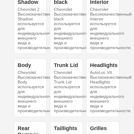
Shadow
black
Interior
Chevrolet 2
Chevrolet
Chevrolet
Высококачественный
Высококачественный
Высококачественный
Shadow
black
Interior
используется
используется
используется
для
для
для
индивидуального
индивидуального
индивидуального
внешнего
внешнего
внешнего
вида и
вида и
вида и
производительности.
производительности.
производительности.
Body
Trunk Lid
Headlights
Chevrolet
Chevrolet
AutoLoc V4
Высококачественный
Высококачественный
Высококачественный
Body
Trunk Lid
Headlights
используется
используется
используется
для
для
для
индивидуального
индивидуального
индивидуального
внешнего
внешнего
внешнего
вида и
вида и
вида и
производительности.
производительности.
производительности.
Rear
Taillights
Grilles