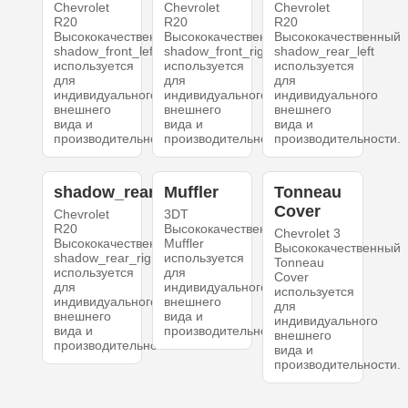
Chevrolet
Chevrolet
Chevrolet
R20
R20
R20
Высококачественный
Высококачественный
Высококачественный
shadow_front_left
shadow_front_right
shadow_rear_left
используется
используется
используется
для
для
для
индивидуального
индивидуального
индивидуального
внешнего
внешнего
внешнего
вида и
вида и
вида и
производительности.
производительности.
производительности.
shadow_rear_right
Muffler
Tonneau
Cover
Chevrolet
3DT
R20
Высококачественный
Chevrolet 3
Высококачественный
Muffler
Высококачественный
shadow_rear_right
используется
Tonneau
используется
для
Cover
для
индивидуального
используется
индивидуального
внешнего
для
внешнего
вида и
индивидуального
вида и
производительности.
внешнего
производительности.
вида и
производительности.