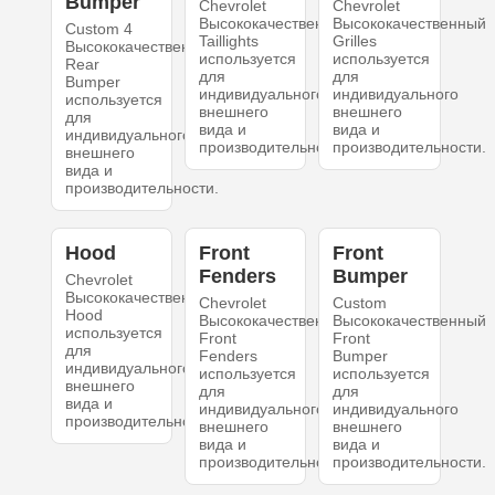
Bumper
Chevrolet
Chevrolet
Высококачественный
Высококачественный
Custom 4
Taillights
Grilles
Высококачественный
используется
используется
Rear
для
для
Bumper
индивидуального
индивидуального
используется
внешнего
внешнего
для
вида и
вида и
индивидуального
производительности.
производительности.
внешнего
вида и
производительности.
Hood
Front
Front
Fenders
Bumper
Chevrolet
Высококачественный
Chevrolet
Custom
Hood
Высококачественный
Высококачественный
используется
Front
Front
для
Fenders
Bumper
индивидуального
используется
используется
внешнего
для
для
вида и
индивидуального
индивидуального
производительности.
внешнего
внешнего
вида и
вида и
производительности.
производительности.