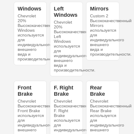
Windows
Left
Mirrors
Windows
Chevrolet
Custom 2
20%
Высококачественный
Chevrolet
Высококачественный
Mirrors
20%
Windows
используется
Высококачественный
используется
для
Left
для
индивидуального
Windows
индивидуального
внешнего
используется
внешнего
вида и
для
вида и
производительности.
индивидуального
производительности.
внешнего
вида и
производительности.
Front
F. Right
Rear
Brake
Brake
Brake
Chevrolet
Chevrolet
Chevrolet
Высококачественный
Высококачественный
Высококачественный
Front Brake
F. Right
Rear Brake
используется
Brake
используется
для
используется
для
индивидуального
для
индивидуального
внешнего
индивидуального
внешнего