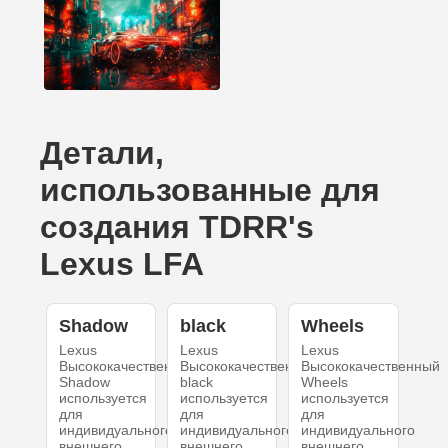
Детали,
использованные для
создания TDRR's
Lexus LFA
Shadow
black
Wheels
Lexus
Lexus
Lexus
Высококачественный
Высококачественный
Высококачественный
Shadow
black
Wheels
используется
используется
используется
для
для
для
индивидуального
индивидуального
индивидуального
внешнего
внешнего
внешнего