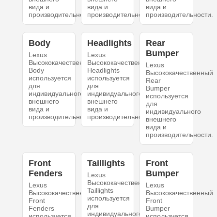
вида и
вида и
вида и
производительности.
производительности.
производительности.
Body
Headlights
Rear
Bumper
Lexus
Lexus
Высококачественный
Высококачественный
Lexus
Body
Headlights
Высококачественный
используется
используется
Rear
для
для
Bumper
индивидуального
индивидуального
используется
внешнего
внешнего
для
вида и
вида и
индивидуального
производительности.
производительности.
внешнего
вида и
производительности.
Front
Taillights
Front
Fenders
Bumper
Lexus
Высококачественный
Lexus
Lexus
Taillights
Высококачественный
Высококачественный
используется
Front
Front
для
Fenders
Bumper
индивидуального
используется
используется