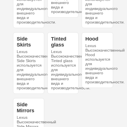
внешнего
для
для
вида и
индивидуального
индивидуального
производительности.
внешнего
внешнего
вида и
вида и
производительности.
производительности.
Side
Tinted
Hood
Skirts
glass
Lexus
Высококачественный
Lexus
Lexus
Hood
Высококачественный
Высококачественный
используется
Side Skirts
Tinted glass
для
используется
используется
индивидуального
для
для
внешнего
индивидуального
индивидуального
вида и
внешнего
внешнего
производительности.
вида и
вида и
производительности.
производительности.
Side
Mirrors
Lexus
Высококачественный
Side Mirrors