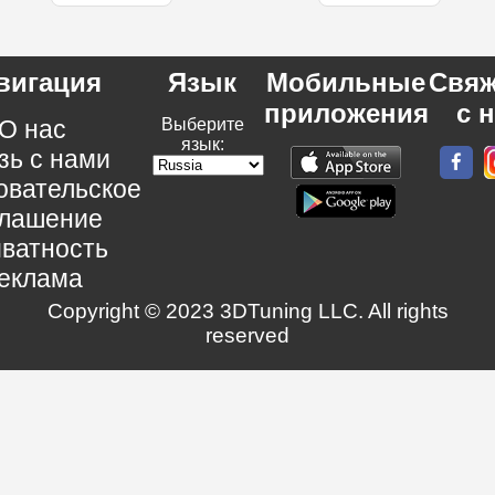
вигация
Язык
Мобильные
Свяж
приложения
с 
О нас
Выберите
язык:
зь с нами
овательское
глашение
ватность
еклама
Copyright © 2023 3DTuning LLC. All rights
reserved