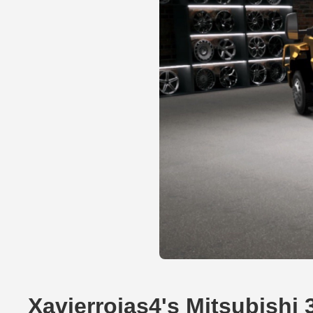
Xavierrojas4's Mitsubish