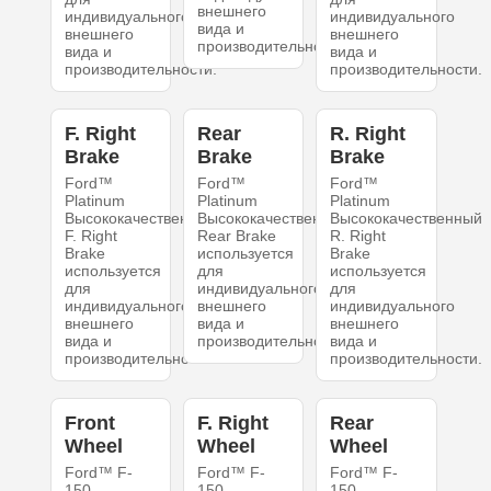
внешнего
индивидуального
индивидуального
вида и
внешнего
внешнего
производительности.
вида и
вида и
производительности.
производительности.
F. Right
Rear
R. Right
Brake
Brake
Brake
Ford™
Ford™
Ford™
Platinum
Platinum
Platinum
Высококачественный
Высококачественный
Высококачественный
F. Right
Rear Brake
R. Right
Brake
используется
Brake
используется
для
используется
для
индивидуального
для
индивидуального
внешнего
индивидуального
внешнего
вида и
внешнего
вида и
производительности.
вида и
производительности.
производительности.
Front
F. Right
Rear
Wheel
Wheel
Wheel
Ford™ F-
Ford™ F-
Ford™ F-
150
150
150