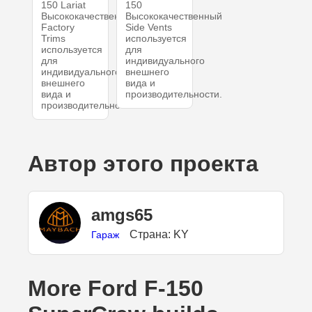
150 Lariat
150
Высококачественный
Высококачественный
Factory
Side Vents
Trims
используется
используется
для
для
индивидуального
индивидуального
внешнего
внешнего
вида и
вида и
производительности.
производительности.
Автор этого проекта
amgs65
Страна: KY
Гараж
More Ford F-150