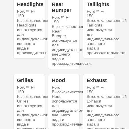
Headlights
Rear
Taillights
Bumper
Ford™ F-
Ford™ F-
150
150
Ford™ F-
Высококачественный
Высококачественный
150
Headlights
Taillights
Высококачественный
используется
используется
Rear
для
для
Bumper
индивидуального
индивидуального
используется
внешнего
внешнего
для
вида и
вида и
индивидуального
производительности.
производительности.
внешнего
вида и
производительности.
Grilles
Hood
Exhaust
Ford™ F-
Ford
Ford™ F-
150
Высококачественный
150
Высококачественный
Hood
Высококачественный
Grilles
используется
Exhaust
используется
для
используется
для
индивидуального
для
индивидуального
внешнего
индивидуального
внешнего
вида и
внешнего
вида и
производительности.
вида и
производительности.
производительности.