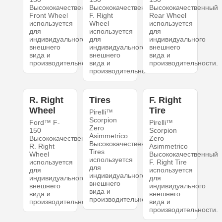
Высококачественный
Высококачественный
Высококачественный
Front Wheel
F. Right
Rear Wheel
используется
Wheel
используется
для
используется
для
индивидуального
для
индивидуального
внешнего
индивидуального
внешнего
вида и
внешнего
вида и
производительности.
вида и
производительности.
производительности.
R. Right
Tires
F. Right
Wheel
Tire
Pirelli™
Scorpion
Ford™ F-
Pirelli™
Zero
150
Scorpion
Asimmetrico
Высококачественный
Zero
Высококачественный
R. Right
Asimmetrico
Tires
Wheel
Высококачественный
используется
используется
F. Right Tire
для
для
используется
индивидуального
индивидуального
для
внешнего
внешнего
индивидуального
вида и
вида и
внешнего
производительности.
производительности.
вида и
производительности.