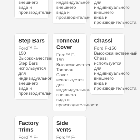
внешнего
индивидуального
для
вида и
внешнего
индивидуального
производительности.
вида и
внешнего
производительности.
вида и
производительности.
Step Bars
Tonneau
Chassi
Cover
Ford™ F-
Ford F-150
150
Высококачественный
Ford™ F-
Высококачественный
Chassi
150
Step Bars
используется
Высококачественный
используется
для
Tonneau
для
индивидуального
Cover
индивидуального
внешнего
используется
внешнего
вида и
для
вида и
производительности.
индивидуального
производительности.
внешнего
вида и
производительности.
Factory
Side
Trims
Vents
Ford™ F-
Ford™ F-