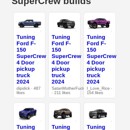
SuperCrew builds
Tuning
Tuning
Tuning
Ford F-
Ford F-
Ford F-
150
150
150
SuperCrew
SuperCrew
SuperCrew
4 Door
4 Door
4 Door
pickup
pickup
pickup
truck
truck
truck
2024
2024
2024
dipslick · 487
SatanMotherFucker
I_Love_Rice ·
likes
· 211 likes
154 likes
Tuning
Tuning
Tuning