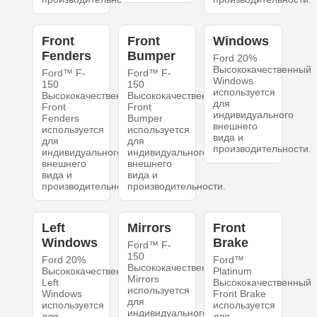
Front
Front
Windows
Fenders
Bumper
Ford 20%
Высококачественный
Ford™ F-
Ford™ F-
Windows
150
150
используется
Высококачественный
Высококачественный
для
Front
Front
индивидуального
Fenders
Bumper
внешнего
используется
используется
вида и
для
для
производительности.
индивидуального
индивидуального
внешнего
внешнего
вида и
вида и
производительности.
производительности.
Left
Mirrors
Front
Windows
Brake
Ford™ F-
150
Ford 20%
Ford™
Высококачественный
Высококачественный
Platinum
Mirrors
Left
Высококачественный
используется
Windows
Front Brake
для
используется
используется
индивидуального
для
для