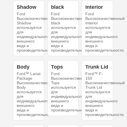
Shadow
black
Interior
Ford
Ford
Ford
Высококачественный
Высококачественный
Высококачественный
Shadow
black
Interior
используется
используется
используется
для
для
для
индивидуального
индивидуального
индивидуального
внешнего
внешнего
внешнего
вида и
вида и
вида и
производительности.
производительности.
производительности.
Body
Tops
Trunk Lid
Ford™ Lariat
Ford
Ford™ F-
Package
Высококачественный
150
Высококачественный
Tops
Высококачественный
Body
используется
Trunk Lid
используется
для
используется
для
индивидуального
для
индивидуального
внешнего
индивидуального
внешнего
вида и
внешнего
вида и
производительности.
вида и
производительности.
производительности.