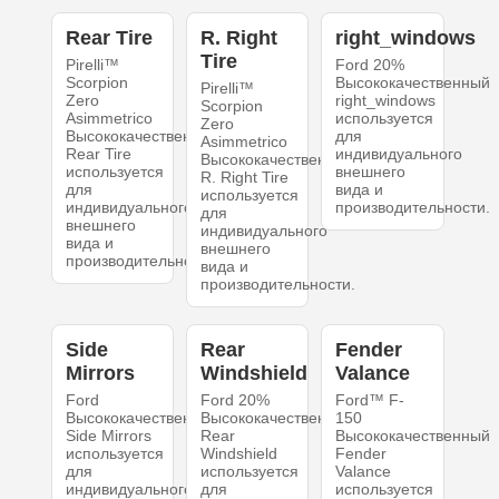
Rear Tire
R. Right
right_windows
Tire
Pirelli™
Ford 20%
Scorpion
Высококачественный
Pirelli™
Zero
right_windows
Scorpion
Asimmetrico
используется
Zero
Высококачественный
для
Asimmetrico
Rear Tire
индивидуального
Высококачественный
используется
внешнего
R. Right Tire
для
вида и
используется
индивидуального
производительности.
для
внешнего
индивидуального
вида и
внешнего
производительности.
вида и
производительности.
Side
Rear
Fender
Mirrors
Windshield
Valance
Ford
Ford 20%
Ford™ F-
Высококачественный
Высококачественный
150
Side Mirrors
Rear
Высококачественный
используется
Windshield
Fender
для
используется
Valance
индивидуального
для
используется