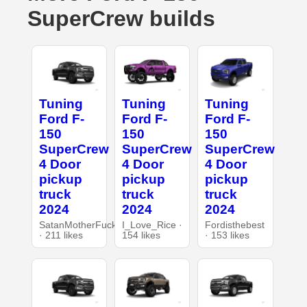
SuperCrew builds
Tuning
Tuning
Tuning
Ford F-
Ford F-
Ford F-
150
150
150
SuperCrew
SuperCrew
SuperCrew
4 Door
4 Door
4 Door
pickup
pickup
pickup
truck
truck
truck
2024
2024
2024
SatanMotherFucker
I_Love_Rice ·
Fordisthebest
· 211 likes
154 likes
· 153 likes