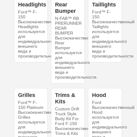
Headlights
Rear
Taillights
Bumper
Ford™ F-
Ford™ F-
150
150
N-FAB™ RB
Высококачественный
Высококачественный
PRERUNNER
Headlights
Taillights
REAR
используется
используется
BUMPER
для
для
Высококачественный
индивидуального
индивидуального
Rear
внешнего
внешнего
Bumper
вида и
вида и
используется
производительности.
производительности.
для
индивидуального
внешнего
вида и
производительности.
Grilles
Trims &
Hood
Kits
Ford™ F-
Ford
150 Platinum
Высококачественный
Custom Drift
Высококачественный
Hood
Truck Style
Grilles
используется
Body Kit For
используется
для
Ford F-150
для
индивидуального
Высококачественный
индивидуального
внешнего
Trims & Kits
внешнего
вида и