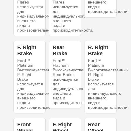
Flares
Flares
внешнего
используется
используется
вида и
для
для
производительности.
индивидуального
индивидуального
внешнего
внешнего
вида и
вида и
производительности.
производительности.
F. Right
Rear
R. Right
Brake
Brake
Brake
Ford™
Ford™
Ford™
Platinum
Platinum
Platinum
Высококачественный
Высококачественный
Высококачественный
F. Right
Rear Brake
R. Right
Brake
используется
Brake
используется
для
используется
для
индивидуального
для
индивидуального
внешнего
индивидуального
внешнего
вида и
внешнего
вида и
производительности.
вида и
производительности.
производительности.
Front
F. Right
Rear
Wheel
Wheel
Wheel