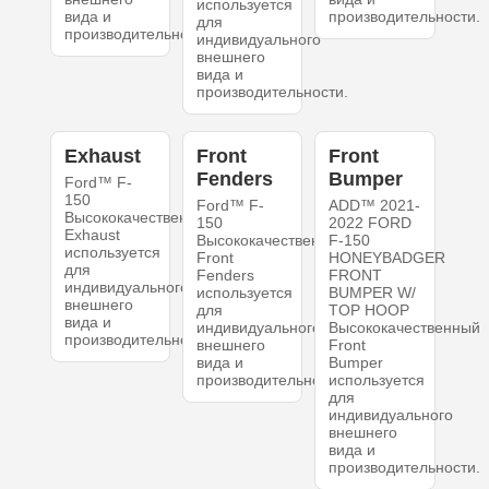
используется
вида и
производительности.
для
производительности.
индивидуального
внешнего
вида и
производительности.
Exhaust
Front
Front
Fenders
Bumper
Ford™ F-
150
Ford™ F-
ADD™ 2021-
Высококачественный
150
2022 FORD
Exhaust
Высококачественный
F-150
используется
Front
HONEYBADGER
для
Fenders
FRONT
индивидуального
используется
BUMPER W/
внешнего
для
TOP HOOP
вида и
индивидуального
Высококачественный
производительности.
внешнего
Front
вида и
Bumper
производительности.
используется
для
индивидуального
внешнего
вида и
производительности.