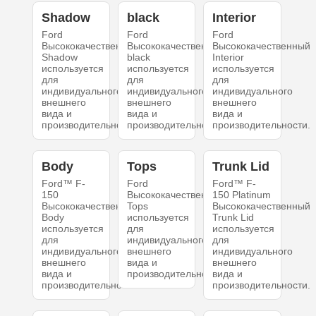
Shadow
black
Interior
Ford
Ford
Ford
Высококачественный
Высококачественный
Высококачественный
Shadow
black
Interior
используется
используется
используется
для
для
для
индивидуального
индивидуального
индивидуального
внешнего
внешнего
внешнего
вида и
вида и
вида и
производительности.
производительности.
производительности.
Body
Tops
Trunk Lid
Ford™ F-
Ford
Ford™ F-
150
Высококачественный
150 Platinum
Высококачественный
Tops
Высококачественный
Body
используется
Trunk Lid
используется
для
используется
для
индивидуального
для
индивидуального
внешнего
индивидуального
внешнего
вида и
внешнего
вида и
производительности.
вида и
производительности.
производительности.