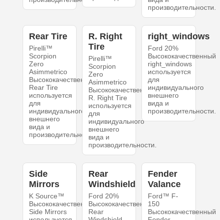
производительности.
Rear Tire
R. Right
right_windows
Tire
Pirelli™
Ford 20%
Scorpion
Высококачественный
Pirelli™
Zero
right_windows
Scorpion
Asimmetrico
используется
Zero
Высококачественный
для
Asimmetrico
Rear Tire
индивидуального
Высококачественный
используется
внешнего
R. Right Tire
для
вида и
используется
индивидуального
производительности.
для
внешнего
индивидуального
вида и
внешнего
производительности.
вида и
производительности.
Side
Rear
Fender
Mirrors
Windshield
Valance
K Source™
Ford 20%
Ford™ F-
Высококачественный
Высококачественный
150
Side Mirrors
Rear
Высококачественный
используется
Windshield
Fender