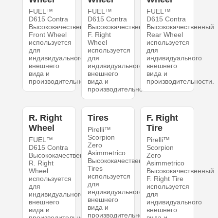
FUEL™
FUEL™
FUEL™
D615 Contra
D615 Contra
D615 Contra
Высококачественный
Высококачественный
Высококачественный
Front Wheel
F. Right
Rear Wheel
используется
Wheel
используется
для
используется
для
индивидуального
для
индивидуального
внешнего
индивидуального
внешнего
вида и
внешнего
вида и
производительности.
вида и
производительности.
производительности.
R. Right
Tires
F. Right
Wheel
Tire
Pirelli™
Scorpion
FUEL™
Pirelli™
Zero
D615 Contra
Scorpion
Asimmetrico
Высококачественный
Zero
Высококачественный
R. Right
Asimmetrico
Tires
Wheel
Высококачественный
используется
используется
F. Right Tire
для
для
используется
индивидуального
индивидуального
для
внешнего
внешнего
индивидуального
вида и
вида и
внешнего
производительности.
производительности.
вида и