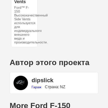
Vents
Ford™ F-
150
Высококачественный
Side Vents
используется
для
индивидуального
внешнего
вида и
производительности.
Автор этого проекта
dipslick
Страна: NZ
Гараж
More Ford F-150