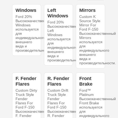
Windows
Left
Mirrors
Windows
Ford 20%
Custom K
Высококачественный
Source Style
Ford 20%
Windows
Mirror For
Высококачественный
используется
Ford F-150
Left
для
Высококачественный
Windows
индивидуального
Mirrors
используется
внешнего
используется
для
вида и
для
индивидуального
производительности.
индивидуального
внешнего
внешнего
вида и
вида и
производительности.
производительности.
F. Fender
R. Fender
Front
Flares
Flares
Brake
Custom Dirty
Custom Drift
Ford™
Truck Style
Truck Style
Platinum
Fender
Fender
Высококачественный
Flares For
Flares For
Front Brake
Ford F-150
Ford F-150
используется
Высококачественный
Высококачественный
для
F. Fender
R. Fender
индивидуального