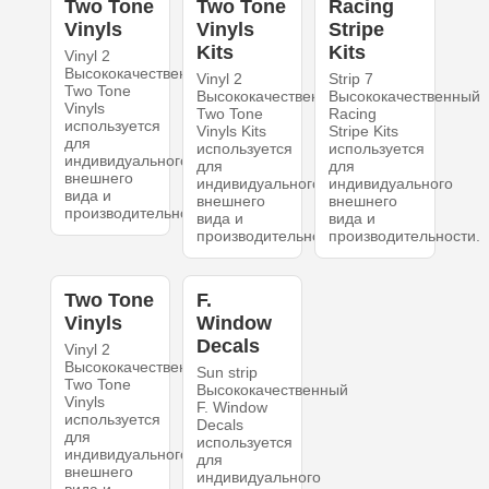
Two Tone
Two Tone
Racing
Vinyls
Vinyls
Stripe
Kits
Kits
Vinyl 2
Высококачественный
Vinyl 2
Strip 7
Two Tone
Высококачественный
Высококачественный
Vinyls
Two Tone
Racing
используется
Vinyls Kits
Stripe Kits
для
используется
используется
индивидуального
для
для
внешнего
индивидуального
индивидуального
вида и
внешнего
внешнего
производительности.
вида и
вида и
производительности.
производительности.
Two Tone
F.
Vinyls
Window
Decals
Vinyl 2
Высококачественный
Sun strip
Two Tone
Высококачественный
Vinyls
F. Window
используется
Decals
для
используется
индивидуального
для
внешнего
индивидуального