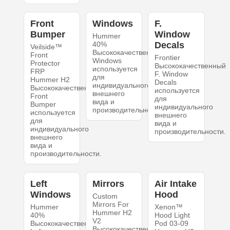
Front
Windows
F.
Bumper
Window
Hummer
40%
Decals
Veilside™
Высококачественный
Front
Frontier
Windows
Protector
Высококачественный
используется
FRP
F. Window
для
Hummer H2
Decals
индивидуального
Высококачественный
используется
внешнего
Front
для
вида и
Bumper
индивидуального
производительности.
используется
внешнего
для
вида и
индивидуального
производительности.
внешнего
вида и
производительности.
Left
Mirrors
Air Intake
Windows
Hood
Custom
Mirrors For
Hummer
Xenon™
Hummer H2
40%
Hood Light
V2
Высококачественный
Pod 03-09
Высококачественный