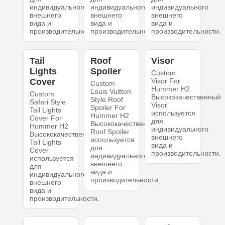
индивидуального
индивидуального
индивидуального
внешнего
внешнего
внешнего
вида и
вида и
вида и
производительности.
производительности.
производительности.
Tail
Roof
Visor
Lights
Spoiler
Custom
Cover
Visor For
Custom
Hummer H2
Louis Vuitton
Custom
Высококачественный
Style Roof
Safari Style
Visor
Spoiler For
Tail Lights
используется
Hummer H2
Cover For
для
Высококачественный
Hummer H2
индивидуального
Roof Spoiler
Высококачественный
внешнего
используется
Tail Lights
вида и
для
Cover
производительности.
индивидуального
используется
внешнего
для
вида и
индивидуального
производительности.
внешнего
вида и
производительности.