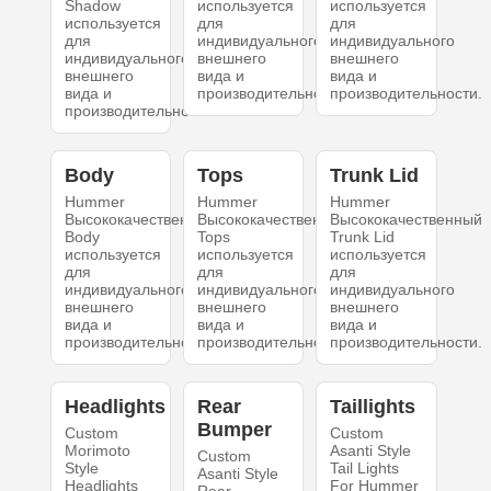
Shadow
используется
используется
используется
для
для
для
индивидуального
индивидуального
индивидуального
внешнего
внешнего
внешнего
вида и
вида и
вида и
производительности.
производительности.
производительности.
Body
Tops
Trunk Lid
Hummer
Hummer
Hummer
Высококачественный
Высококачественный
Высококачественный
Body
Tops
Trunk Lid
используется
используется
используется
для
для
для
индивидуального
индивидуального
индивидуального
внешнего
внешнего
внешнего
вида и
вида и
вида и
производительности.
производительности.
производительности.
Headlights
Rear
Taillights
Bumper
Custom
Custom
Morimoto
Asanti Style
Custom
Style
Tail Lights
Asanti Style
Headlights
For Hummer