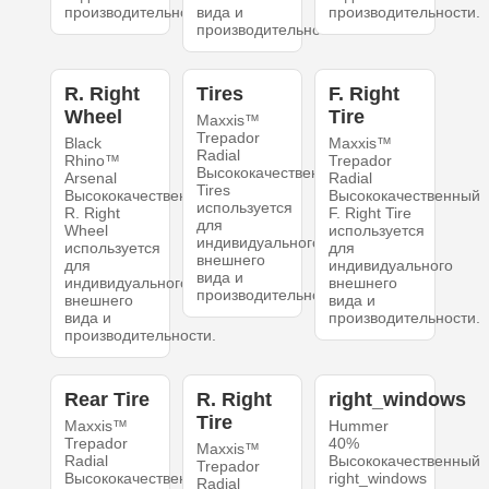
производительности.
вида и
производительности.
производительности.
R. Right
Tires
F. Right
Wheel
Tire
Maxxis™
Trepador
Black
Maxxis™
Radial
Rhino™
Trepador
Высококачественный
Arsenal
Radial
Tires
Высококачественный
Высококачественный
используется
R. Right
F. Right Tire
для
Wheel
используется
индивидуального
используется
для
внешнего
для
индивидуального
вида и
индивидуального
внешнего
производительности.
внешнего
вида и
вида и
производительности.
производительности.
Rear Tire
R. Right
right_windows
Tire
Maxxis™
Hummer
Trepador
40%
Maxxis™
Radial
Высококачественный
Trepador
Высококачественный
right_windows
Radial