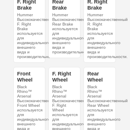
F. Right
Rear
R. Right
Brake
Brake
Brake
Hummer
Hummer
Hummer
Высококачественный
Высококачественный
Высококачественный
F. Right
Rear Brake
R. Right
Brake
используется
Brake
используется
для
используется
для
индивидуального
для
индивидуального
внешнего
индивидуального
внешнего
вида и
внешнего
вида и
производительности.
вида и
производительности.
производительности.
Front
F. Right
Rear
Wheel
Wheel
Wheel
Black
Black
Black
Rhino™
Rhino™
Rhino™
Arsenal
Arsenal
Arsenal
Высококачественный
Высококачественный
Высококачественный
Front Wheel
F. Right
Rear Wheel
используется
Wheel
используется
для
используется
для
индивидуального
для
индивидуального
внешнего
индивидуального
внешнего
вида и
внешнего
вида и