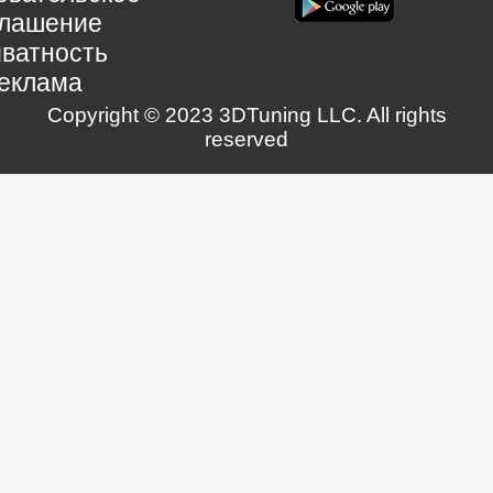
глашение
ватность
еклама
Copyright © 2023 3DTuning LLC. All rights
reserved