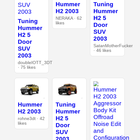
Hummer
Tuning
H2 2003
Hummer
H2 5
NERAKA · 62
Tuning
likes
Door
Hummer
SUV
H2 5
2003
Door
SatanMotherFucker
SUV
· 46 likes
2003
doubleIOTT_3DT
· 75 likes
Hummer
Tuning
H2 2003
Hummer
H2 5
rohne3dt · 42
likes
Door
SUV
2003