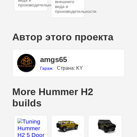
вида и
внешнего
производительности.
вида и
производительности.
Автор этого проекта
amgs65
Страна: KY
Гараж
More Hummer H2
builds