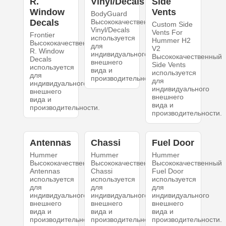
R.
Vinyl/Decals
Side
Window
Vents
BodyGuard
Decals
Высококачественный
Custom Side
Vinyl/Decals
Vents For
Frontier
используется
Hummer H2
Высококачественный
для
V2
R. Window
индивидуального
Высококачественный
Decals
внешнего
Side Vents
используется
вида и
используется
для
производительности.
для
индивидуального
индивидуального
внешнего
внешнего
вида и
вида и
производительности.
производительности.
Antennas
Chassi
Fuel Door
Hummer
Hummer
Hummer
Высококачественный
Высококачественный
Высококачественный
Antennas
Chassi
Fuel Door
используется
используется
используется
для
для
для
индивидуального
индивидуального
индивидуального
внешнего
внешнего
внешнего
вида и
вида и
вида и
производительности.
производительности.
производительности.