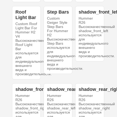
Roof
Step Bars
shadow_front_lef
Light Bar
Custom
Hummer
Geiger Style
R26
Custom Roof
Step Bars
Высококачественный
Light Bar For
For Hummer
shadow_front_left
Hummer H2
H2
используется
V4
Высококачественный
для
Высококачественный
Step Bars
индивидуального
Roof Light
используется
внешнего
Bar
для
вида и
используется
индивидуального
производительности.
для
внешнего
индивидуального
вида и
внешнего
производительности.
вида и
производительности.
shadow_front_right
shadow_rear_left
shadow_rear_rig
Hummer
Hummer
Hummer
R26
R26
R26
Высококачественный
Высококачественный
Высококачественный
shadow_front_right
shadow_rear_left
shadow_rear_right
используется
используется
используется
для
для
для