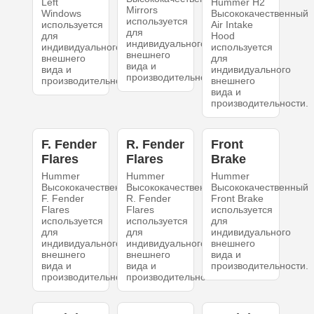
Left
Hummer H2
Mirrors
Windows
Высококачественный
используется
используется
Air Intake
для
для
Hood
индивидуального
индивидуального
используется
внешнего
внешнего
для
вида и
вида и
индивидуального
производительности.
производительности.
внешнего
вида и
производительности.
F. Fender
R. Fender
Front
Flares
Flares
Brake
Hummer
Hummer
Hummer
Высококачественный
Высококачественный
Высококачественный
F. Fender
R. Fender
Front Brake
Flares
Flares
используется
используется
используется
для
для
для
индивидуального
индивидуального
индивидуального
внешнего
внешнего
внешнего
вида и
вида и
вида и
производительности.
производительности.
производительности.