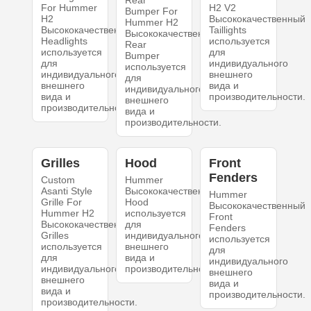
Rear
For Hummer
H2 V2
Bumper For
H2
Высококачественный
Hummer H2
Высококачественный
Taillights
Высококачественный
Headlights
используется
Rear
используется
для
Bumper
для
индивидуального
используется
индивидуального
внешнего
для
внешнего
вида и
индивидуального
вида и
производительности.
внешнего
производительности.
вида и
производительности.
Grilles
Hood
Front
Fenders
Custom
Hummer
Asanti Style
Высококачественный
Hummer
Grille For
Hood
Высококачественный
Hummer H2
используется
Front
Высококачественный
для
Fenders
Grilles
индивидуального
используется
используется
внешнего
для
для
вида и
индивидуального
индивидуального
производительности.
внешнего
внешнего
вида и
вида и
производительности.
производительности.