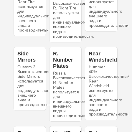
Rear Tire
используется
Высококачественный
используется
для
R. Right Tire
для
индивидуального
используется
индивидуального
внешнего
для
внешнего
вида и
индивидуального
вида и
производительности.
внешнего
производительности.
вида и
производительности.
Side
R.
Rear
Mirrors
Number
Windshield
Plates
Custom 2
Hummer
Высококачественный
40%
Russia
Side Mirrors
Высококачественный
Высококачественный
используется
Rear
R. Number
для
Windshield
Plates
индивидуального
используется
используется
внешнего
для
для
вида и
индивидуального
индивидуального
производительности.
внешнего
внешнего
вида и
вида и
производительности.
производительности.