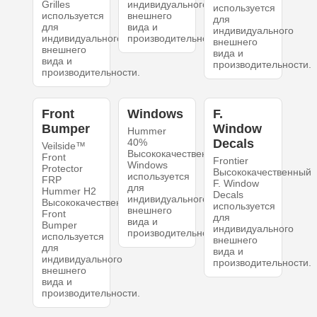
Grilles
индивидуального
используется
используется
внешнего
для
для
вида и
индивидуального
индивидуального
производительности.
внешнего
внешнего
вида и
вида и
производительности.
производительности.
Front
Windows
F.
Bumper
Window
Hummer
40%
Decals
Veilside™
Высококачественный
Front
Frontier
Windows
Protector
Высококачественный
используется
FRP
F. Window
для
Hummer H2
Decals
индивидуального
Высококачественный
используется
внешнего
Front
для
вида и
Bumper
индивидуального
производительности.
используется
внешнего
для
вида и
индивидуального
производительности.
внешнего
вида и
производительности.