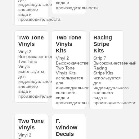
вида и
индивидуального
производительности.
внешнего
вида и
производительности.
Two Tone
Two Tone
Racing
Vinyls
Vinyls
Stripe
Kits
Kits
Vinyl 2
Высококачественный
Vinyl 2
Strip 7
Two Tone
Высококачественный
Высококачественный
Vinyls
Two Tone
Racing
используется
Vinyls Kits
Stripe Kits
для
используется
используется
индивидуального
для
для
внешнего
индивидуального
индивидуального
вида и
внешнего
внешнего
производительности.
вида и
вида и
производительности.
производительности.
Two Tone
F.
Vinyls
Window
Decals
Vinyl 2