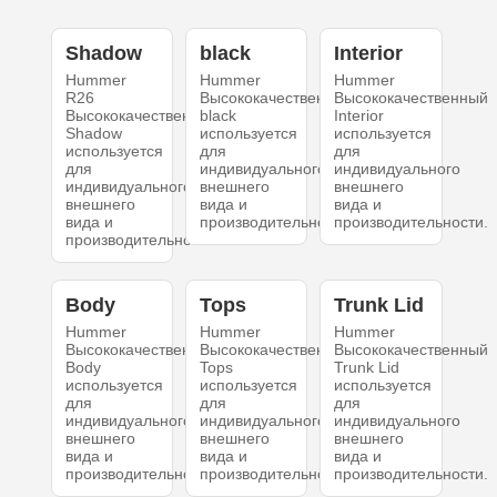
Shadow
black
Interior
Hummer
Hummer
Hummer
R26
Высококачественный
Высококачественный
Высококачественный
black
Interior
Shadow
используется
используется
используется
для
для
для
индивидуального
индивидуального
индивидуального
внешнего
внешнего
внешнего
вида и
вида и
вида и
производительности.
производительности.
производительности.
Body
Tops
Trunk Lid
Hummer
Hummer
Hummer
Высококачественный
Высококачественный
Высококачественный
Body
Tops
Trunk Lid
используется
используется
используется
для
для
для
индивидуального
индивидуального
индивидуального
внешнего
внешнего
внешнего
вида и
вида и
вида и
производительности.
производительности.
производительности.