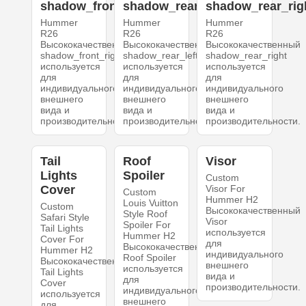
shadow_front_right
shadow_rear_left
shadow_rear_rig
Hummer
Hummer
Hummer
R26
R26
R26
Высококачественный
Высококачественный
Высококачественный
shadow_front_right
shadow_rear_left
shadow_rear_right
используется
используется
используется
для
для
для
индивидуального
индивидуального
индивидуального
внешнего
внешнего
внешнего
вида и
вида и
вида и
производительности.
производительности.
производительности.
Tail
Roof
Visor
Lights
Spoiler
Custom
Cover
Visor For
Custom
Hummer H2
Louis Vuitton
Custom
Высококачественный
Style Roof
Safari Style
Visor
Spoiler For
Tail Lights
используется
Hummer H2
Cover For
для
Высококачественный
Hummer H2
индивидуального
Roof Spoiler
Высококачественный
внешнего
используется
Tail Lights
вида и
для
Cover
производительности.
индивидуального
используется
внешнего
для