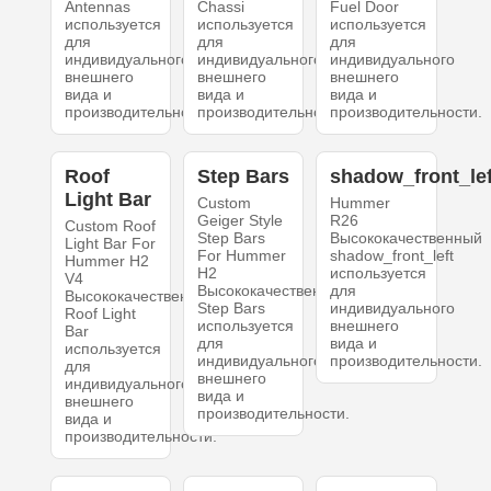
Antennas
Chassi
Fuel Door
используется
используется
используется
для
для
для
индивидуального
индивидуального
индивидуального
внешнего
внешнего
внешнего
вида и
вида и
вида и
производительности.
производительности.
производительности.
Roof
Step Bars
shadow_front_lef
Light Bar
Custom
Hummer
Geiger Style
R26
Custom Roof
Step Bars
Высококачественный
Light Bar For
For Hummer
shadow_front_left
Hummer H2
H2
используется
V4
Высококачественный
для
Высококачественный
Step Bars
индивидуального
Roof Light
используется
внешнего
Bar
для
вида и
используется
индивидуального
производительности.
для
внешнего
индивидуального
вида и
внешнего
производительности.
вида и
производительности.