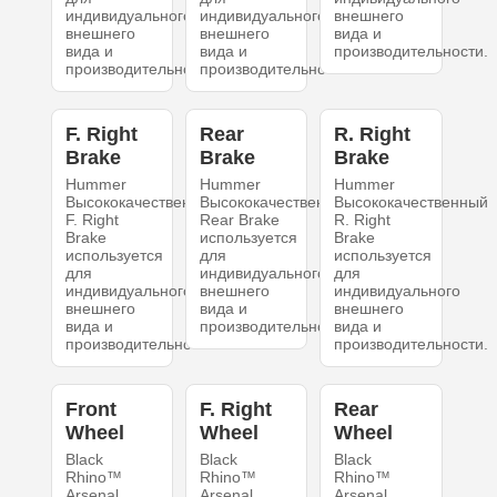
индивидуального
индивидуального
внешнего
внешнего
внешнего
вида и
вида и
вида и
производительности.
производительности.
производительности.
F. Right
Rear
R. Right
Brake
Brake
Brake
Hummer
Hummer
Hummer
Высококачественный
Высококачественный
Высококачественный
F. Right
Rear Brake
R. Right
Brake
используется
Brake
используется
для
используется
для
индивидуального
для
индивидуального
внешнего
индивидуального
внешнего
вида и
внешнего
вида и
производительности.
вида и
производительности.
производительности.
Front
F. Right
Rear
Wheel
Wheel
Wheel
Black
Black
Black
Rhino™
Rhino™
Rhino™
Arsenal
Arsenal
Arsenal