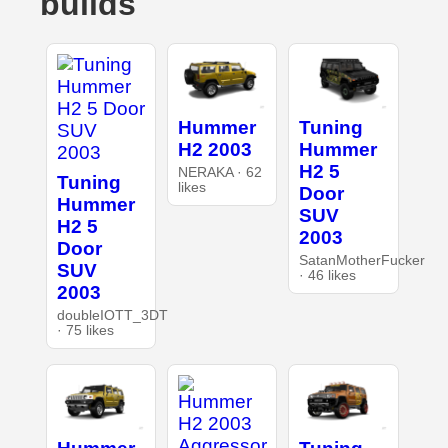
builds
Hummer
Tuning
H2 2003
Hummer
H2 5
NERAKA · 62
Tuning
likes
Door
Hummer
SUV
H2 5
2003
Door
SatanMotherFucker
SUV
· 46 likes
2003
doubleIOTT_3DT
· 75 likes