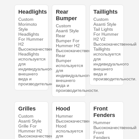
Headlights
Rear
Taillights
Bumper
Custom
Custom
Morimoto
Asanti Style
Custom
Style
Tail Lights
Asanti Style
Headlights
For Hummer
Rear
For Hummer
H2 V2
Bumper For
H2
Высококачественный
Hummer H2
Высококачественный
Taillights
Высококачественный
Headlights
используется
Rear
используется
для
Bumper
для
индивидуального
используется
индивидуального
внешнего
для
внешнего
вида и
индивидуального
вида и
производительности.
внешнего
производительности.
вида и
производительности.
Grilles
Hood
Front
Fenders
Custom
Hummer
Asanti Style
Высококачественный
Hummer
Grille For
Hood
Высококачественный
Hummer H2
используется
Front
Высококачественный
для
Fenders