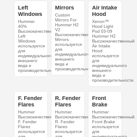
Left
Mirrors
Air Intake
Windows
Hood
Custom
Mirrors For
Hummer
Xenon™
Hummer H2
40%
Hood Light
V2
Высококачественный
Pod 03-09
Высококачественный
Left
Hummer H2
Mirrors
Windows
Высококачественный
используется
используется
Air Intake
для
для
Hood
индивидуального
индивидуального
используется
внешнего
внешнего
для
вида и
вида и
индивидуального
производительности.
производительности.
внешнего
вида и
производительности.
F. Fender
R. Fender
Front
Flares
Flares
Brake
Hummer
Hummer
Hummer
Высококачественный
Высококачественный
Высококачественный
F. Fender
R. Fender
Front Brake
Flares
Flares
используется
используется
используется
для
для
для
индивидуального