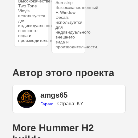
Высококачественный
Sun strip
Two Tone
Высококачественный
Vinyls
F. Window
используется
Decals
для
используется
индивидуального
для
внешнего
индивидуального
вида и
внешнего
производительности.
вида и
производительности.
Автор этого проекта
amgs65
Страна: KY
Гараж
More Hummer H2