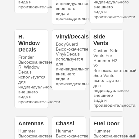
вида и
индивидуального
индивидуального
производительности.
внешнего
внешнего
вида и
вида и
производительности.
производительности.
R.
Vinyl/Decals
Side
Window
Vents
BodyGuard
Decals
Высококачественный
Custom Side
Vinyl/Decals
Vents For
Frontier
используется
Hummer H2
Высококачественный
для
V2
R. Window
индивидуального
Высококачественный
Decals
внешнего
Side Vents
используется
вида и
используется
для
производительности.
для
индивидуального
индивидуального
внешнего
внешнего
вида и
вида и
производительности.
производительности.
Antennas
Chassi
Fuel Door
Hummer
Hummer
Hummer
Высококачественный
Высококачественный
Высококачественный