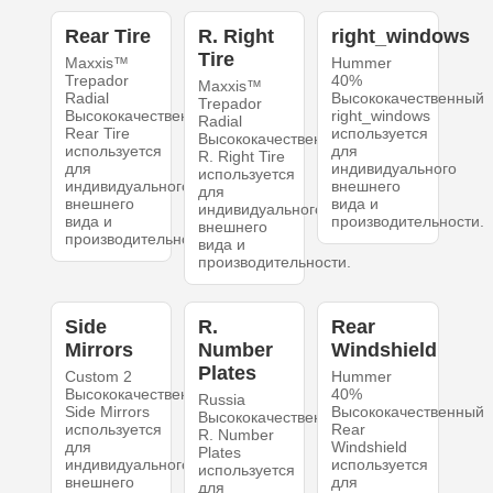
Rear Tire
R. Right
right_windows
Tire
Maxxis™
Hummer
Trepador
40%
Maxxis™
Radial
Высококачественный
Trepador
Высококачественный
right_windows
Radial
Rear Tire
используется
Высококачественный
используется
для
R. Right Tire
для
индивидуального
используется
индивидуального
внешнего
для
внешнего
вида и
индивидуального
вида и
производительности.
внешнего
производительности.
вида и
производительности.
Side
R.
Rear
Mirrors
Number
Windshield
Plates
Custom 2
Hummer
Высококачественный
40%
Russia
Side Mirrors
Высококачественный
Высококачественный
используется
Rear
R. Number
для
Windshield
Plates
индивидуального
используется
используется
внешнего
для
для