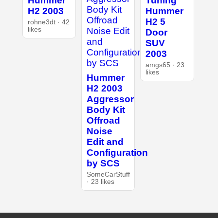
Hummer
Tuning
H2 2003
Hummer
H2 5
rohne3dt · 42
likes
Door
SUV
2003
amgs65 · 23
likes
Hummer
H2 2003
Aggressor
Body Kit
Offroad
Noise
Edit and
Configuration
by SCS
SomeCarStuff
· 23 likes