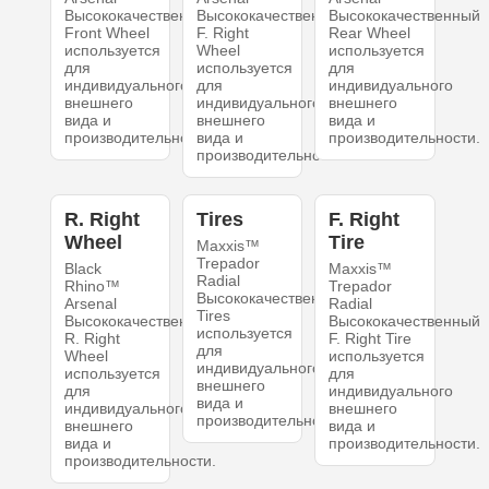
Высококачественный
Высококачественный
Высококачественный
Front Wheel
F. Right
Rear Wheel
используется
Wheel
используется
для
используется
для
индивидуального
для
индивидуального
внешнего
индивидуального
внешнего
вида и
внешнего
вида и
производительности.
вида и
производительности.
производительности.
R. Right
Tires
F. Right
Wheel
Tire
Maxxis™
Trepador
Black
Maxxis™
Radial
Rhino™
Trepador
Высококачественный
Arsenal
Radial
Tires
Высококачественный
Высококачественный
используется
R. Right
F. Right Tire
для
Wheel
используется
индивидуального
используется
для
внешнего
для
индивидуального
вида и
индивидуального
внешнего
производительности.
внешнего
вида и
вида и
производительности.
производительности.