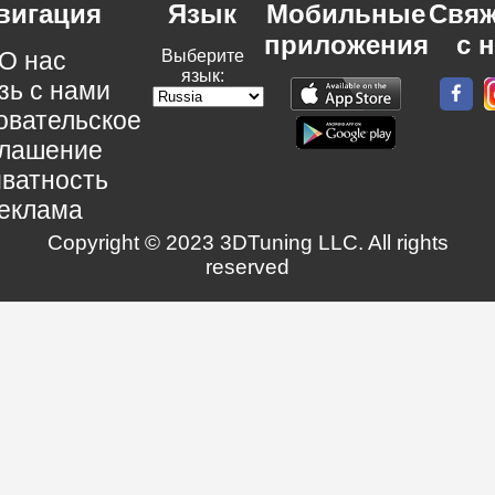
вигация
Язык
Мобильные
Свяж
приложения
с 
О нас
Выберите
язык:
зь с нами
овательское
глашение
ватность
еклама
Copyright © 2023 3DTuning LLC. All rights
reserved