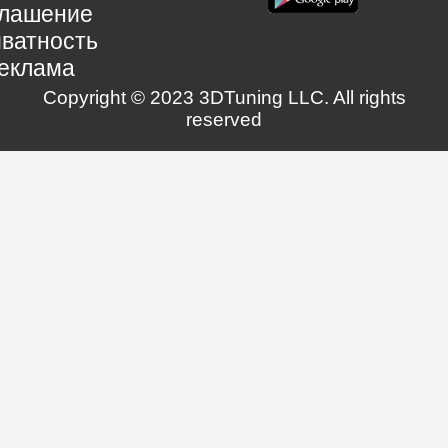
глашение
ватность
еклама
Copyright © 2023 3DTuning LLC. All rights
reserved