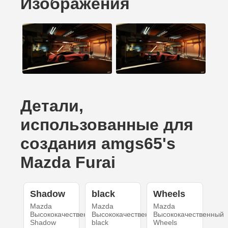
Изображения
Детали,
использованные для
создания amgs65's
Mazda Furai
Shadow
black
Wheels
Mazda
Mazda
Mazda
Высококачественный
Высококачественный
Высококачественный
Shadow
black
Wheels