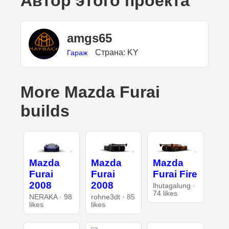
Автор этого проекта
amgs65
Страна: KY
Гараж
More Mazda Furai
builds
Mazda
Mazda
Mazda
Furai
Furai
Furai Fire
2008
2008
lhutagalung ·
74 likes
NERAKA · 98
rohne3dt · 85
likes
likes