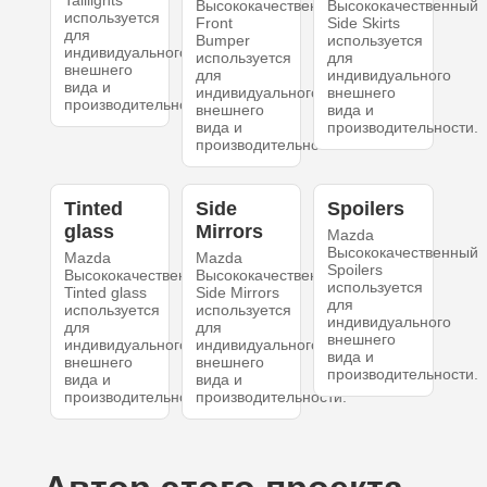
Taillights
Высококачественный
Высококачественный
используется
Front
Side Skirts
для
Bumper
используется
индивидуального
используется
для
внешнего
для
индивидуального
вида и
индивидуального
внешнего
производительности.
внешнего
вида и
вида и
производительности.
производительности.
Tinted
Side
Spoilers
glass
Mirrors
Mazda
Высококачественный
Mazda
Mazda
Spoilers
Высококачественный
Высококачественный
используется
Tinted glass
Side Mirrors
для
используется
используется
индивидуального
для
для
внешнего
индивидуального
индивидуального
вида и
внешнего
внешнего
производительности.
вида и
вида и
производительности.
производительности.