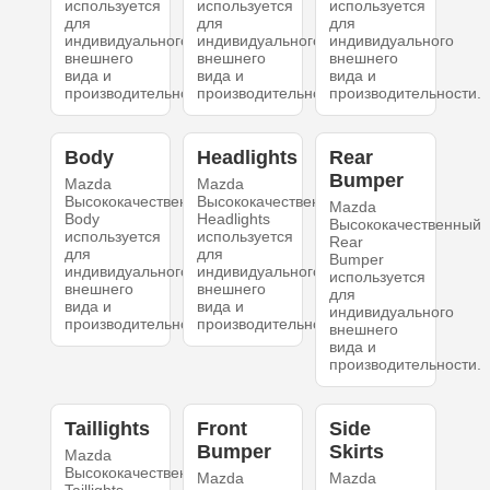
используется
используется
используется
для
для
для
индивидуального
индивидуального
индивидуального
внешнего
внешнего
внешнего
вида и
вида и
вида и
производительности.
производительности.
производительности.
Body
Headlights
Rear
Bumper
Mazda
Mazda
Высококачественный
Высококачественный
Mazda
Body
Headlights
Высококачественный
используется
используется
Rear
для
для
Bumper
индивидуального
индивидуального
используется
внешнего
внешнего
для
вида и
вида и
индивидуального
производительности.
производительности.
внешнего
вида и
производительности.
Taillights
Front
Side
Bumper
Skirts
Mazda
Высококачественный
Mazda
Mazda