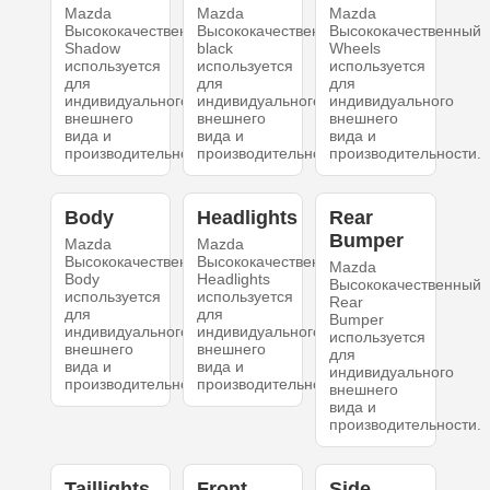
Mazda
Mazda
Mazda
Высококачественный
Высококачественный
Высококачественный
Shadow
black
Wheels
используется
используется
используется
для
для
для
индивидуального
индивидуального
индивидуального
внешнего
внешнего
внешнего
вида и
вида и
вида и
производительности.
производительности.
производительности.
Body
Headlights
Rear
Bumper
Mazda
Mazda
Высококачественный
Высококачественный
Mazda
Body
Headlights
Высококачественный
используется
используется
Rear
для
для
Bumper
индивидуального
индивидуального
используется
внешнего
внешнего
для
вида и
вида и
индивидуального
производительности.
производительности.
внешнего
вида и
производительности.
Taillights
Front
Side