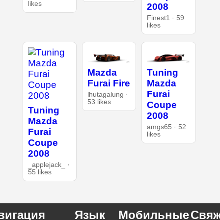
likes
2008
Finest1 · 59
likes
Mazda
Tuning
Furai Fire
Mazda
Furai
lhutagalung ·
53 likes
Coupe
Tuning
2008
Mazda
amgs65 · 52
Furai
likes
Coupe
2008
_applejack_ ·
55 likes
вигация
Язык
Мобильные
Свяж