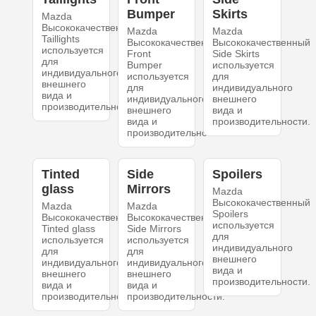
Bumper
Skirts
Mazda
Высококачественный
Mazda
Mazda
Taillights
Высококачественный
Высококачественный
используется
Front
Side Skirts
для
Bumper
используется
индивидуального
используется
для
внешнего
для
индивидуального
вида и
индивидуального
внешнего
производительности.
внешнего
вида и
вида и
производительности.
производительности.
Tinted
Side
Spoilers
glass
Mirrors
Mazda
Высококачественный
Mazda
Mazda
Spoilers
Высококачественный
Высококачественный
используется
Tinted glass
Side Mirrors
для
используется
используется
индивидуального
для
для
внешнего
индивидуального
индивидуального
вида и
внешнего
внешнего
производительности.
вида и
вида и
производительности.
производительности.