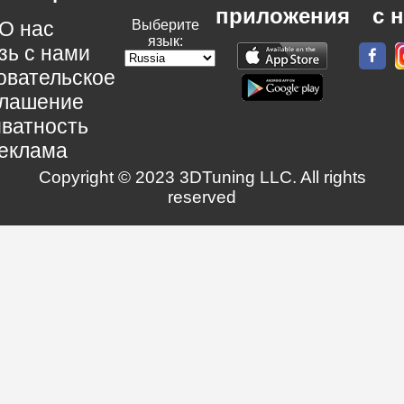
приложения
с 
О нас
Выберите
язык:
зь с нами
овательское
глашение
ватность
еклама
Copyright © 2023 3DTuning LLC. All rights
reserved