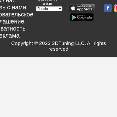
О нас
язык:
зь с нами
овательское
глашение
ватность
еклама
Copyright © 2023 3DTuning LLC. All rights
reserved