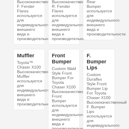
Высококачественный
Высококачественный
Rear
F. Fender
R. Fender
Bumper
Flares
Flares
используется
используется
используется
для
для
для
индивидуального
индивидуального
индивидуального
внешнего
внешнего
внешнего
вида и
вида и
вида и
производительности.
производительности.
производительности.
Muffler
Front
F.
Bumper
Bumper
Toyota™
Chaser X100
Lips
Custom Wald
Высококачественный
Style Front
Custom
Muffler
Bumper For
Duraflex
используется
Toyota
Style Front
для
Chaser X100
Bumper Lip
индивидуального
Высококачественный
For Toyota
внешнего
Front
Chaser X100
вида и
Bumper
Высококачественный
производительности.
используется
F. Bumper
для
Lips
индивидуального
используется
внешнего
для
вида и
индивидуального
производительности.