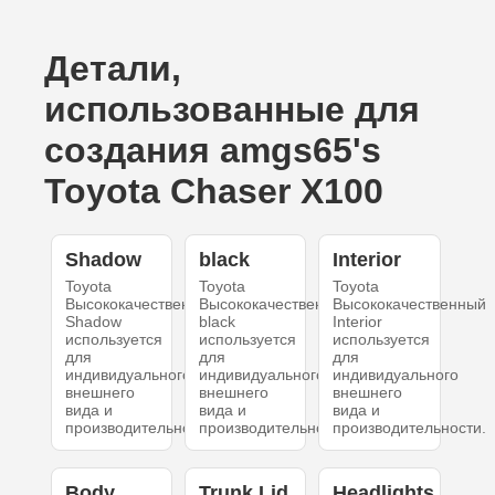
Детали,
использованные для
создания amgs65's
Toyota Chaser X100
Shadow
black
Interior
Toyota
Toyota
Toyota
Высококачественный
Высококачественный
Высококачественный
Shadow
black
Interior
используется
используется
используется
для
для
для
индивидуального
индивидуального
индивидуального
внешнего
внешнего
внешнего
вида и
вида и
вида и
производительности.
производительности.
производительности.
Body
Trunk Lid
Headlights