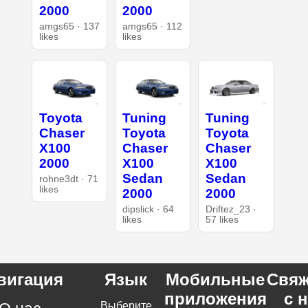
2000
2000
amgs65 · 137
amgs65 · 112
likes
likes
Toyota
Tuning
Tuning
Chaser
Toyota
Toyota
X100
Chaser
Chaser
2000
X100
X100
Sedan
Sedan
rohne3dt · 71
likes
2000
2000
dipslick · 64
Driftez_23 ·
likes
57 likes
вигация
Язык
Мобильные
Свяж
приложения
с 
Выберите