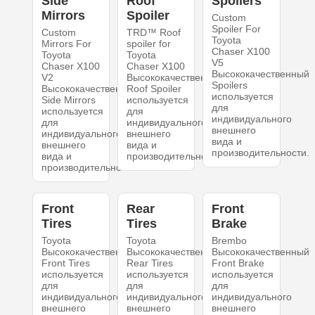
Side
Roof
Spoilers
Mirrors
Spoiler
Custom
Spoiler For
Custom
TRD™ Roof
Toyota
Mirrors For
spoiler for
Chaser X100
Toyota
Toyota
V5
Chaser X100
Chaser X100
Высококачественный
V2
Высококачественный
Spoilers
Высококачественный
Roof Spoiler
используется
Side Mirrors
используется
для
используется
для
индивидуального
для
индивидуального
внешнего
индивидуального
внешнего
вида и
внешнего
вида и
производительности.
вида и
производительности.
производительности.
Front
Rear
Front
Tires
Tires
Brake
Toyota
Toyota
Brembo
Высококачественный
Высококачественный
Высококачественный
Front Tires
Rear Tires
Front Brake
используется
используется
используется
для
для
для
индивидуального
индивидуального
индивидуального
внешнего
внешнего
внешнего