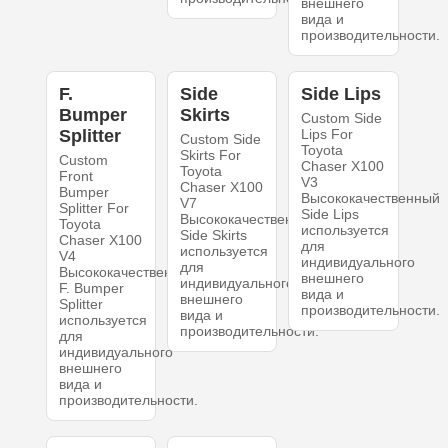
внешнего
вида и
производительности.
F.
Side
Side Lips
Bumper
Skirts
Custom Side
Splitter
Lips For
Custom Side
Toyota
Skirts For
Custom
Chaser X100
Toyota
Front
V3
Chaser X100
Bumper
Высококачественный
V7
Splitter For
Side Lips
Высококачественный
Toyota
используется
Side Skirts
Chaser X100
для
используется
V4
индивидуального
для
Высококачественный
внешнего
индивидуального
F. Bumper
вида и
внешнего
Splitter
производительности.
вида и
используется
производительности.
для
индивидуального
внешнего
вида и
производительности.