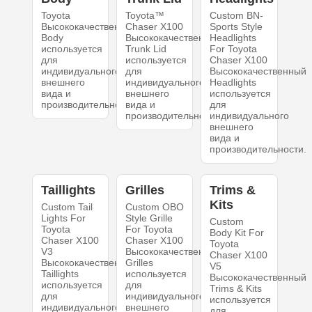
Toyota
Toyota™
Custom BN-
Высококачественный
Chaser X100
Sports Style
Body
Высококачественный
Headlights
используется
Trunk Lid
For Toyota
для
используется
Chaser X100
индивидуального
для
Высококачественный
внешнего
индивидуального
Headlights
вида и
внешнего
используется
производительности.
вида и
для
производительности.
индивидуального
внешнего
вида и
производительности.
Taillights
Grilles
Trims &
Kits
Custom Tail
Custom OBO
Lights For
Style Grille
Custom
Toyota
For Toyota
Body Kit For
Chaser X100
Chaser X100
Toyota
V3
Высококачественный
Chaser X100
Высококачественный
Grilles
V5
Taillights
используется
Высококачественный
используется
для
Trims & Kits
для
индивидуального
используется
индивидуального
внешнего
для