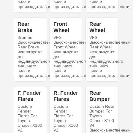
вида и
вида и
вида и
производительности.
производительности.
производительности.
Rear
Front
Rear
Brake
Wheel
Wheel
Brembo
VFS
VFS
Высококачественный
Высококачественный
Высококачественный
Rear Brake
Front Wheel
Rear Wheel
используется
используется
используется
для
для
для
индивидуального
индивидуального
индивидуального
внешнего
внешнего
внешнего
вида и
вида и
вида и
производительности.
производительности.
производительности.
F. Fender
R. Fender
Rear
Flares
Flares
Bumper
Custom
Custom
Custom Rear
Fender
Fender
Bumper For
Flares For
Flares For
Toyota
Toyota
Toyota
Chaser X100
Chaser X100
Chaser X100
V4
V2
V2
Высококачественный