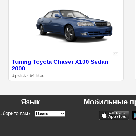
Tuning Toyota Chaser X100 Sedan
2000
dipslick · 64 likes
Язык
Мобильные п
ыберите язык: