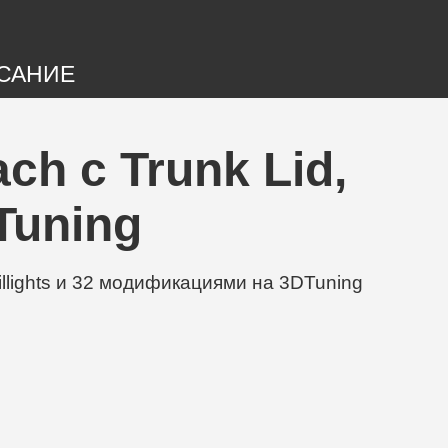
САНИЕ
ch с Trunk Lid,
DTuning
illights и 32 модификациями на 3DTuning