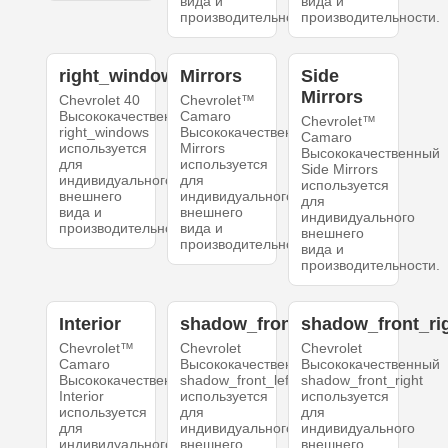
вида и
вида и
производительности.
производительности.
right_windows
Mirrors
Side
Mirrors
Chevrolet 40
Chevrolet™
Высококачественный
Camaro
Chevrolet™
right_windows
Высококачественный
Camaro
используется
Mirrors
Высококачественный
для
используется
Side Mirrors
индивидуального
для
используется
внешнего
индивидуального
для
вида и
внешнего
индивидуального
производительности.
вида и
внешнего
производительности.
вида и
производительности.
Interior
shadow_front_left
shadow_front_ri
Chevrolet™
Chevrolet
Chevrolet
Camaro
Высококачественный
Высококачественный
Высококачественный
shadow_front_left
shadow_front_right
Interior
используется
используется
используется
для
для
для
индивидуального
индивидуального
индивидуального
внешнего
внешнего