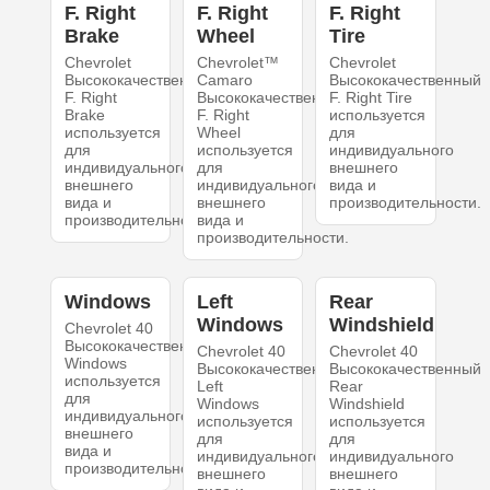
F. Right
F. Right
F. Right
Brake
Wheel
Tire
Chevrolet
Chevrolet™
Chevrolet
Высококачественный
Camaro
Высококачественный
F. Right
Высококачественный
F. Right Tire
Brake
F. Right
используется
используется
Wheel
для
для
используется
индивидуального
индивидуального
для
внешнего
внешнего
индивидуального
вида и
вида и
внешнего
производительности.
производительности.
вида и
производительности.
Windows
Left
Rear
Windows
Windshield
Chevrolet 40
Высококачественный
Chevrolet 40
Chevrolet 40
Windows
Высококачественный
Высококачественный
используется
Left
Rear
для
Windows
Windshield
индивидуального
используется
используется
внешнего
для
для
вида и
индивидуального
индивидуального
производительности.
внешнего
внешнего