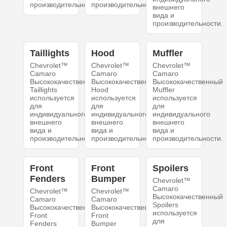
производительности.
производительности.
внешнего
вида и
производительности.
Taillights
Hood
Muffler
Chevrolet™
Chevrolet™
Chevrolet™
Camaro
Camaro
Camaro
Высококачественный
Высококачественный
Высококачественный
Taillights
Hood
Muffler
используется
используется
используется
для
для
для
индивидуального
индивидуального
индивидуального
внешнего
внешнего
внешнего
вида и
вида и
вида и
производительности.
производительности.
производительности.
Front
Front
Spoilers
Fenders
Bumper
Chevrolet™
Camaro
Chevrolet™
Chevrolet™
Высококачественный
Camaro
Camaro
Spoilers
Высококачественный
Высококачественный
используется
Front
Front
для
Fenders
Bumper