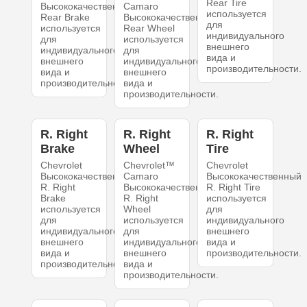
Rear Tire
Высококачественный
Camaro
используется
Rear Brake
Высококачественный
для
используется
Rear Wheel
индивидуального
для
используется
внешнего
индивидуального
для
вида и
внешнего
индивидуального
производительности.
вида и
внешнего
производительности.
вида и
производительности.
R. Right
R. Right
R. Right
Brake
Wheel
Tire
Chevrolet
Chevrolet™
Chevrolet
Высококачественный
Camaro
Высококачественный
R. Right
Высококачественный
R. Right Tire
Brake
R. Right
используется
используется
Wheel
для
для
используется
индивидуального
индивидуального
для
внешнего
внешнего
индивидуального
вида и
вида и
внешнего
производительности.
производительности.
вида и
производительности.