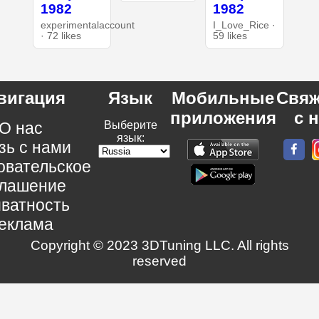
1982
1982
experimentalaccount
I_Love_Rice ·
· 72 likes
59 likes
вигация
Язык
Мобильные
Свяж
приложения
с 
О нас
Выберите
язык:
зь с нами
овательское
глашение
ватность
еклама
Copyright © 2023 3DTuning LLC. All rights
reserved