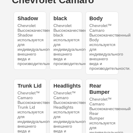
Chevrolet Camaro
Shadow
black
Body
Chevrolet
Chevrolet
Chevrolet™
Высококачественный
Высококачественный
Camaro
Shadow
black
Высококачественный
используется
используется
Body
для
для
используется
индивидуального
индивидуального
для
внешнего
внешнего
индивидуального
вида и
вида и
внешнего
производительности.
производительности.
вида и
производительности.
Trunk Lid
Headlights
Rear
Bumper
Chevrolet™
Chevrolet™
Camaro
Camaro
Chevrolet™
Высококачественный
Высококачественный
Camaro
Trunk Lid
Headlights
Высококачественный
используется
используется
Rear
для
для
Bumper
индивидуального
индивидуального
используется
внешнего
внешнего
для
вида и
вида и
индивидуального