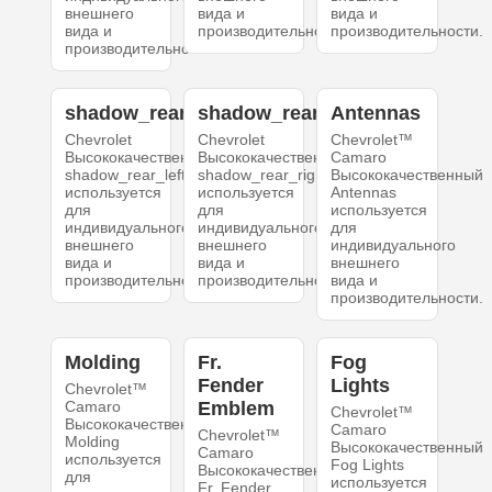
внешнего
вида и
вида и
вида и
производительности.
производительности.
производительности.
shadow_rear_left
shadow_rear_right
Antennas
Chevrolet
Chevrolet
Chevrolet™
Высококачественный
Высококачественный
Camaro
shadow_rear_left
shadow_rear_right
Высококачественный
используется
используется
Antennas
для
для
используется
индивидуального
индивидуального
для
внешнего
внешнего
индивидуального
вида и
вида и
внешнего
производительности.
производительности.
вида и
производительности.
Molding
Fr.
Fog
Fender
Lights
Chevrolet™
Camaro
Emblem
Chevrolet™
Высококачественный
Camaro
Chevrolet™
Molding
Высококачественный
Camaro
используется
Fog Lights
Высококачественный
для
используется
Fr. Fender