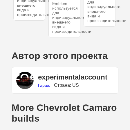
индивидуального
для
Emblem
внешнего
индивидуального
используется
вида и
внешнего
для
производительности.
вида и
индивидуального
производительности.
внешнего
вида и
производительности.
Автор этого проекта
experimentalaccount
Страна: US
Гараж
More Chevrolet Camaro
builds