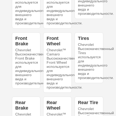
индивидуального
используется
используется
внешнего
для
для
вида и
индивидуального
индивидуального
производительности.
внешнего
внешнего
вида и
вида и
производительности.
производительности.
Front
Front
Tires
Brake
Wheel
Chevrolet
Высококачественный
Chevrolet
Chevrolet™
Tires
Высококачественный
Camaro
используется
Front Brake
Высококачественный
для
используется
Front Wheel
индивидуального
для
используется
внешнего
индивидуального
для
вида и
внешнего
индивидуального
производительности.
вида и
внешнего
производительности.
вида и
производительности.
Rear
Rear
Rear Tire
Brake
Wheel
Chevrolet
Высококачественный
Chevrolet
Chevrolet™