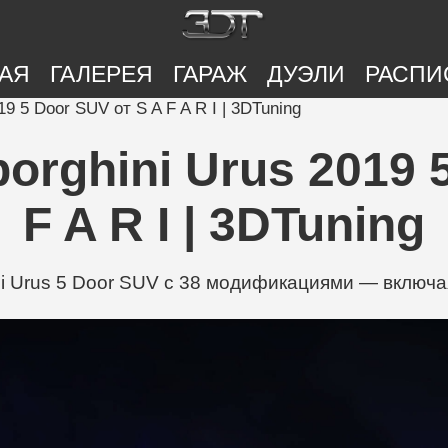
АЯ
ГАЛЕРЕЯ
ГАРАЖ
ДУЭЛИ
РАСПИ
9 5 Door SUV от S A F A R I | 3DTuning
rghini Urus 2019 5
F A R I | 3DTuning
i Urus 5 Door SUV с 38 модификациями — включая 