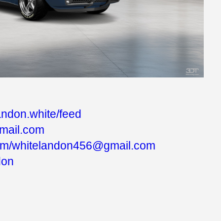
andon.white/feed
mail.com
com/whitelandon456@gmail.com
don