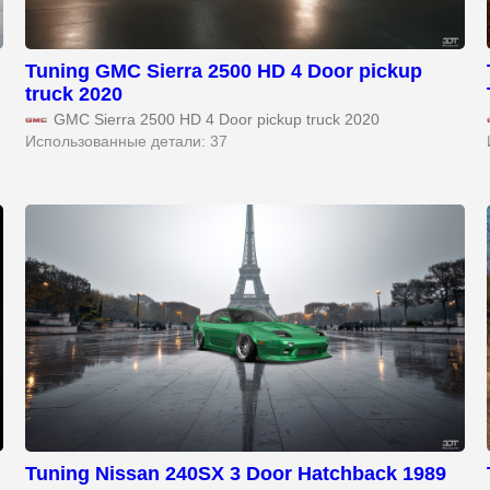
Tuning GMC Sierra 2500 HD 4 Door pickup
truck 2020
GMC Sierra 2500 HD 4 Door pickup truck 2020
Использованные детали: 37
Tuning Nissan 240SX 3 Door Hatchback 1989