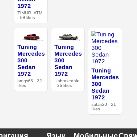
1972
TIMUR_ATM
· 59 likes
Tuning
Tuning
Mercedes
Mercedes
300
300
Sedan
Sedan
Tuning
1972
1972
Mercedes
amgs65 · 32
UnbrakeabIe
300
likes
· 26 likes
Sedan
1972
safari20 · 21
likes
вигация
Язык
Мобильные
Свяж