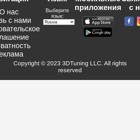
приложения
с 
О нас
Выберите
язык:
зь с нами
овательское
глашение
ватность
еклама
Copyright © 2023 3DTuning LLC. All rights
reserved