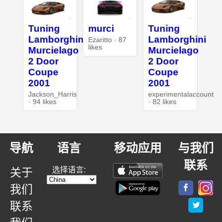
Tuning
murci
Tuning
Lamborghini
Lamborghini
Ezaritto · 87
likes
Murcielago
Murcielago
2 Door
2 Door
Coupe
Coupe
2001
2001
Jackson_Harris
experimentalaccount
· 94 likes
· 82 likes
导航
语言
移动应用
与我们
联系
选择语言:
关于
我们
联系