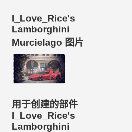
I_Love_Rice's
Lamborghini
Murcielago 图片
用于创建的部件
I_Love_Rice's
Lamborghini