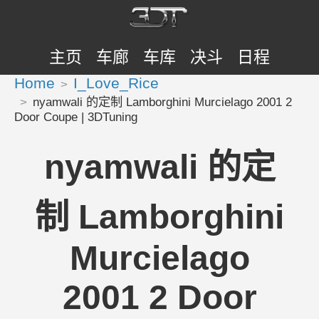
主页
车廊
车库
决斗
日程
Home
I_Love_Rice
nyamwali 的定制 Lamborghini Murcielago 2001 2
Door Coupe | 3DTuning
nyamwali 的定
制 Lamborghini
Murcielago
2001 2 Door