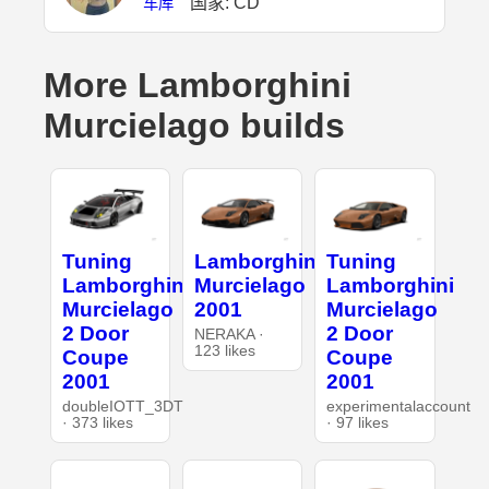
国家: CD
车库
More Lamborghini
Murcielago builds
Tuning
Lamborghini
Tuning
Lamborghini
Murcielago
Lamborghini
Murcielago
2001
Murcielago
2 Door
2 Door
NERAKA ·
123 likes
Coupe
Coupe
2001
2001
doubleIOTT_3DT
experimentalaccount
· 373 likes
· 97 likes