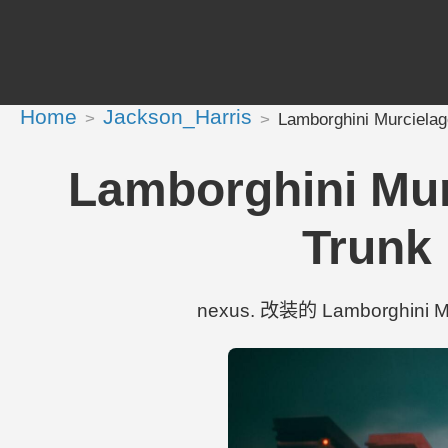
Home
Jackson_Harris
Lamborghini Murciela
Lamborghini Mu
Trunk 
nexus. 改装的 Lamborghini M