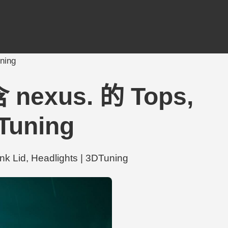
ning
 nexus. 的 Tops,
DTuning
id, Headlights | 3DTuning