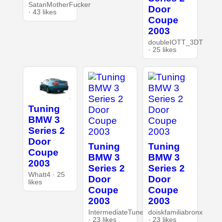
SatanMotherFucker
Door
· 43 likes
Coupe
2003
doubleIOTT_3DT
· 25 likes
Tuning
BMW 3
Series 2
Door
Tuning
Tuning
Coupe
BMW 3
BMW 3
2003
Series 2
Series 2
Whatt4 · 25
Door
Door
likes
Coupe
Coupe
2003
2003
IntermediateTuner
doiskfamiliabronx
· 23 likes
· 23 likes