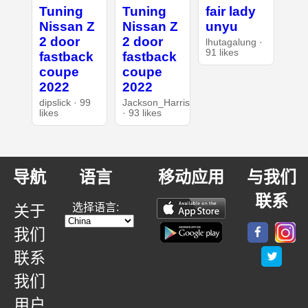
Tuning
Tuning
fair lady
Nissan Z
Nissan Z
unyu
2 door
2 door
lhutagalung ·
91 likes
fastback
fastback
coupe
coupe
2022
2022
dipslick · 99
Jackson_Harris
likes
· 93 likes
导航
语言
移动应用
与我们
联系
选择语言:
关于
我们
联系
我们
用户