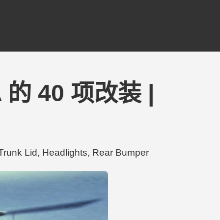
A 的 40 项改装 |
 Lid, Headlights, Rear Bumper