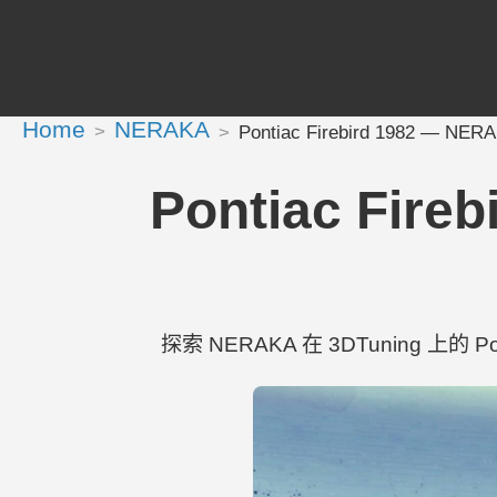
Home
NERAKA
Pontiac Firebird 1982 — NE
Pontiac Fir
探索 NERAKA 在 3DTuning 上的 Pont