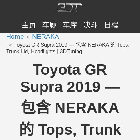
主页
车廊
车库
决斗
日程
Home
NERAKA
Toyota GR Supra 2019 — 包含 NERAKA 的 Tops,
Trunk Lid, Headlights | 3DTuning
Toyota GR
Supra 2019 —
包含 NERAKA
的 Tops, Trunk