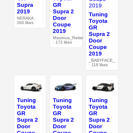
Supra
GR
2019
Supra 2
Tuning
Door
NERAKA ·
Toyota
260 likes
Coupe
GR
2019
Supra 2
Maximus_Reiter
Door
· 172 likes
Coupe
2019
_BABYFACE_
· 118 likes
Tuning
Tuning
Tuning
Toyota
Toyota
Toyota
GR
GR
GR
Supra 2
Supra 2
Supra 2
Door
Door
Door
Coupe
Coupe
Coupe