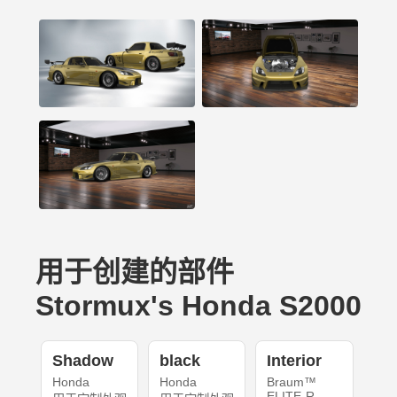
用于创建的部件
Stormux's Honda S2000
Shadow
black
Interior
Honda
Honda
Braum™
ELITE-R