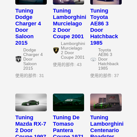
Tuning
Tuning
Tuning
Dodge
Lamborghini
Toyota
Charger 4
Murcielago
AE86 3
Door
2 Door
Door
Saloon
Coupe 2001
Hatchback
2015
1985
Lamborghini
Murcielago
Dodge
Toyota
2 Door
Charger 4
AE86 3
Coupe 2001
Door
Door
Saloon
Hatchback
使用的部件: 43
2015
1985
使用的部件: 31
使用的部件: 37
Tuning
Tuning De
Tuning
Mazda RX-7
Tomaso
Lamborghini
2 Door
Pantera
Centenario
Coupe 1997
Coupe 1971
Roadster