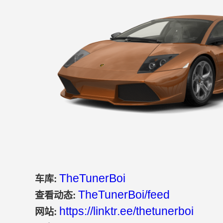
TheTunerBoi
车库:
TheTunerBoi/feed
查看动态:
https://linktr.ee/thetunerboi
网站: