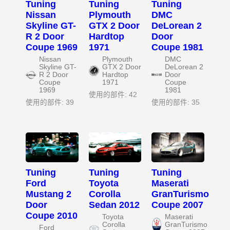
Tuning
Tuning
Tuning
Nissan
Plymouth
DMC
Skyline GT-
GTX 2 Door
DeLorean 2
R 2 Door
Hardtop
Door
Coupe 1969
1971
Coupe 1981
Nissan
Plymouth
DMC
Skyline GT-
GTX 2 Door
DeLorean 2
R 2 Door
Hardtop
Door
Coupe
1971
Coupe
1969
1981
使用的部件: 42
使用的部件: 39
使用的部件: 35
Tuning
Tuning
Tuning
Ford
Toyota
Maserati
Mustang 2
Corolla
GranTurismo
Door
Sedan 2012
Coupe 2007
Coupe 2010
Toyota
Maserati
Corolla
GranTurismo
Ford