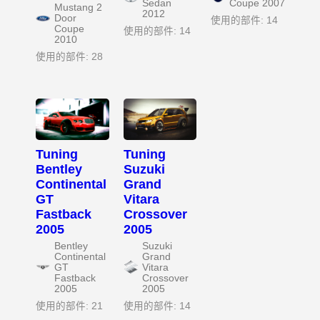
Sedan
Coupe 2007
Mustang 2
2012
Door
使用的部件: 14
Coupe
使用的部件: 14
2010
使用的部件: 28
Tuning
Tuning
Bentley
Suzuki
Continental
Grand
GT
Vitara
Fastback
Crossover
2005
2005
Bentley
Suzuki
Continental
Grand
GT
Vitara
Fastback
Crossover
2005
2005
使用的部件: 21
使用的部件: 14