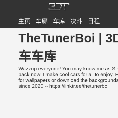
主页
车廊
车库
决斗
日程
TheTunerBoi | 
车车库
Wazzup everyone! You may know me as Sinis
back now! I make cool cars for all to enjoy.
for wallpapers or download the backgrounds
since 2020 -- https://linktr.ee/thetunerboi