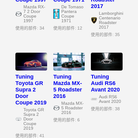
2017
Mazda RX-
De Tomaso
7 2 Door
Pantera
Lamborghini
Coupe
Coupe
Centenario
1997
1971
Roadster
2017
使用的部件: 34
使用的部件: 12
使用的部件: 35
Tuning
Tuning
Tuning
Toyota GR
Mazda MX-
Audi RS6
Supra 2
5 Roadster
Avant 2020
Door
2016
Audi RS6
Avant 2020
Coupe 2019
Mazda MX-
5 Roadster
使用的部件: 38
Toyota GR
2016
Supra 2
Door
使用的部件: 6
Coupe
2019
使用的部件: 41