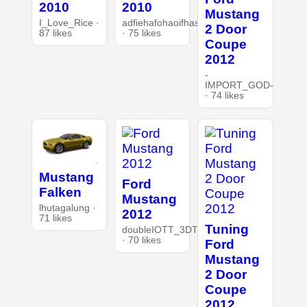
2010
2010
Mustang
I_Love_Rice ·
adfiehafohaoifhasd
2 Door
87 likes
· 75 likes
Coupe
2012
-
IMPORT_GOD-
· 74 likes
Mustang
Ford
Falken
Mustang
lhutagalung ·
2012
71 likes
Tuning
doubleIOTT_3DT
· 70 likes
Ford
Mustang
2 Door
Coupe
2012