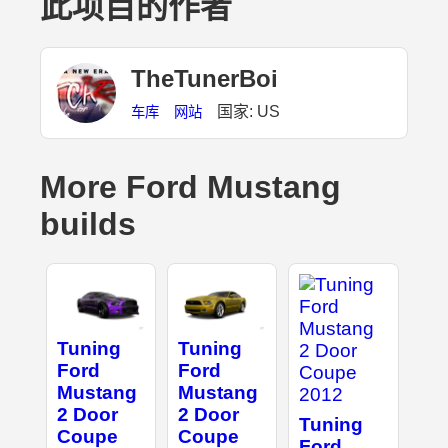
此项目的作者
TheTunerBoi
国家: US
车库
网站
More Ford Mustang
builds
Tuning
Tuning
Ford
Ford
Mustang
Mustang
2 Door
2 Door
Tuning
Coupe
Coupe
Ford