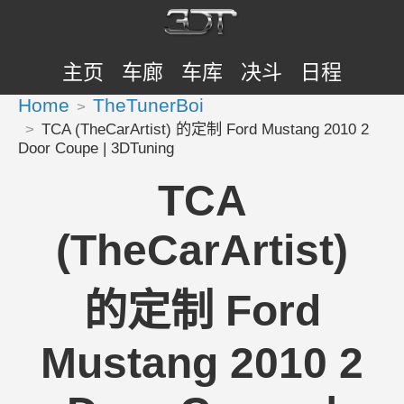
主页
车廊
车库
决斗
日程
Home
TheTunerBoi
TCA (TheCarArtist) 的定制 Ford Mustang 2010 2
Door Coupe | 3DTuning
TCA
(TheCarArtist)
的定制 Ford
Mustang 2010 2