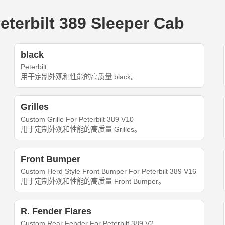
bilt 389 Sleeper Cab
black
Peterbilt
用于定制外观和性能的高质量 black。
Grilles
Custom Grille For Peterbilt 389 V10
用于定制外观和性能的高质量 Grilles。
Front Bumper
Custom Herd Style Front Bumper For Peterbilt 389 V16
用于定制外观和性能的高质量 Front Bumper。
R. Fender Flares
Custom Rear Fender For Peterbilt 389 V2