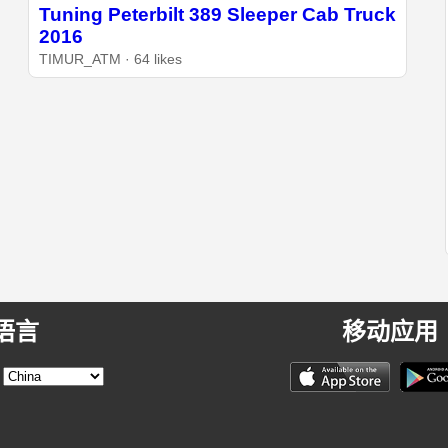
Tuning Peterbilt 389 Sleeper Cab Truck
2016
TIMUR_ATM · 64 likes
语言
移动应用