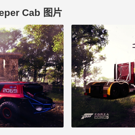
leeper Cab 图片