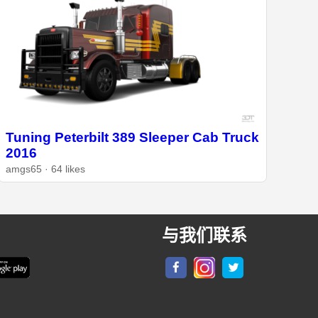
Tuning Peterbilt 389 Sleeper Cab Truck
2016
amgs65 · 64 likes
与我们联系