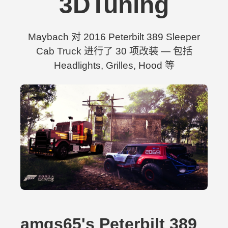
3DTuning
Maybach 对 2016 Peterbilt 389 Sleeper
Cab Truck 进行了 30 项改装 — 包括
Headlights, Grilles, Hood 等
amgs65's Peterbilt 389