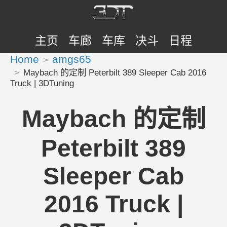
主页
车廊
车库
决斗
日程
Home
amgs65
Maybach 的定制 Peterbilt 389 Sleeper Cab 2016
Truck | 3DTuning
Maybach 的定制
Peterbilt 389
Sleeper Cab
2016 Truck |