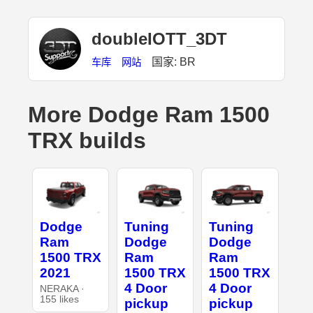
doubleIOTT_3DT
国家: BR
车库
网站
More Dodge Ram 1500
TRX builds
Dodge
Tuning
Tuning
Ram
Dodge
Dodge
1500 TRX
Ram
Ram
2021
1500 TRX
1500 TRX
4 Door
4 Door
NERAKA ·
155 likes
pickup
pickup