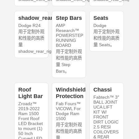
shadow_rear_right
Step Bars
Seats
Dodge R24
AMP
Dodge
Research™
用于定制外观
用于定制外观
POWERSTEP
和性能的高质
和性能的高质
RUNNING
量
量 Seats。
BOARD
shadow_rear_right。
用于定制外观
和性能的高质
量 Step
Bars。
Roof
Windshield
Chassi
Light Bar
Protection
Fabtech™ 3″
BALL JOINT
Zroadz™
Fab Fours™
UCA LIFT
2019-2022
VICOWL For
KIT W/
Ram 1500
Dodge Ram
FRONT
Front Roof
1500
DIRT LOGIC
LED Bracket
用于定制外观
2.5 RESI
to mount (1)
和性能的高质
COILOVERS
50 Inch
& REAR
量
Curved LED