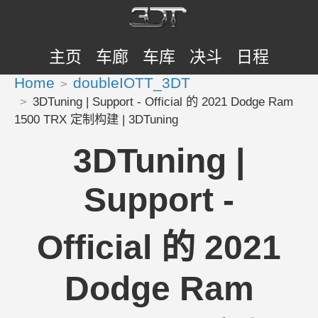
主页
车廊
车库
决斗
日程
Home
doubleIOTT_3DT
3DTuning | Support - Official 的 2021 Dodge Ram
1500 TRX 定制构建 | 3DTuning
3DTuning |
Support -
Official 的 2021
Dodge Ram