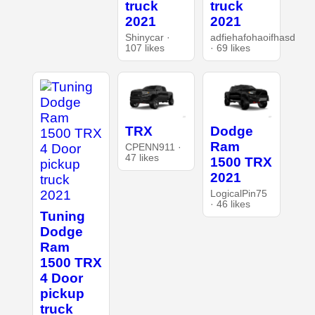
truck
truck
2021
2021
Shinycar ·
adfiehafohaoifhasd
107 likes
· 69 likes
TRX
Dodge
Ram
CPENN911 ·
47 likes
1500 TRX
2021
LogicalPin75
· 46 likes
Tuning
Dodge
Ram
1500 TRX
4 Door
pickup
truck