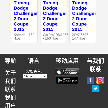
Tuning
Tuning
Tuning
Dodge
Dodge
Dodge
Challenger
Challenger
Challenger
2 Door
2 Door
2 Door
Coupe
Coupe
Coupe
2015
2015
2015
Kattarin · 159
CarProJDM1985
XDKJ8397 ·
likes
· 153 likes
147 likes
导航
语言
移动应用
与我们
联系
选择语言:
关于
我们
联系
我们
用户