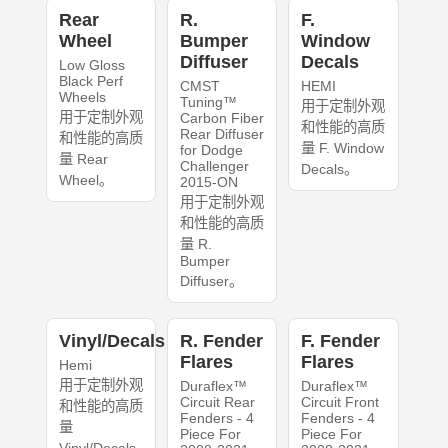
Rear
R.
F.
Wheel
Bumper
Window
Diffuser
Decals
Low Gloss
Black Perf
CMST
HEMI
Wheels
Tuning™
用于定制外观
用于定制外观
Carbon Fiber
和性能的高质
Rear Diffuser
和性能的高质
量 F. Window
for Dodge
量 Rear
Challenger
Decals。
Wheel。
2015-ON
用于定制外观
和性能的高质
量 R.
Bumper
Diffuser。
Vinyl/Decals
R. Fender
F. Fender
Flares
Flares
Hemi
用于定制外观
Duraflex™
Duraflex™
Circuit Rear
Circuit Front
和性能的高质
Fenders - 4
Fenders - 4
量
Piece For
Piece For