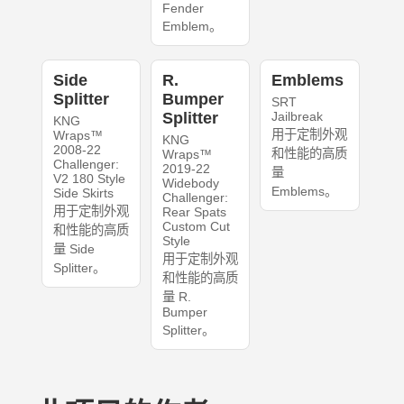
Fender
Emblem。
Side
R.
Emblems
Splitter
Bumper
SRT
Splitter
Jailbreak
KNG
用于定制外观
Wraps™
KNG
2008-22
和性能的高质
Wraps™
Challenger:
2019-22
量
V2 180 Style
Widebody
Emblems。
Side Skirts
Challenger:
用于定制外观
Rear Spats
Custom Cut
和性能的高质
Style
量 Side
用于定制外观
Splitter。
和性能的高质
量 R.
Bumper
Splitter。