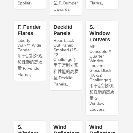
Spoiler。
量 F. Bumper
Flares。
Canards。
F. Fender
Decklid
S.
Flares
Panels
Window
Louvers
Liberty
Rear Black
Walk™ Wide
Out Panel;
MP
Fender
Smoked (15-
Concepts™
22
用于定制外观
Quarter
Challenger)
Window
和性能的高质
用于定制外观
Louvers;
量 F. Fender
Gloss Black
和性能的高质
Flares。
(08-22
量 Decklid
Challenger)
Panels。
用于定制外观
和性能的高质
量 S.
Window
Louvers。
S.
Wind
Wind