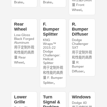
Brake。
Brake。
量 Front
Wheel。
Rear
F.
R.
Wheel
Bumper
Bumper
Splitter
Diffuser
Low-Gloss
Black Forged
KNG
Dodge
Aluminum
Wraps™
Challenger
用于定制外观
2015-22
SXT
Dodge
和性能的高质
用于定制外观
Challenger:
量 Rear
和性能的高质
Hellcat
Wheel。
量 R.
Splitter
Bumper
用于定制外观
Diffuser。
和性能的高质
量 F. Bumper
Splitter。
Lower
Turn
Windows
Grille
Signal &
Dodge 40