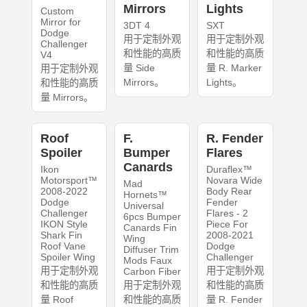
Mirrors
Lights
Custom
Mirror for
3DT 4
SXT
Dodge
用于定制外观
用于定制外观
Challenger
和性能的高质
和性能的高质
V4
量 Side
量 R. Marker
用于定制外观
Mirrors。
Lights。
和性能的高质
量 Mirrors。
Roof
F.
R. Fender
Spoiler
Bumper
Flares
Canards
Ikon
Duraflex™
Motorsport™
Novara Wide
Mad
2008-2022
Body Rear
Hornets™
Dodge
Fender
Universal
Challenger
Flares - 2
6pcs Bumper
IKON Style
Piece For
Canards Fin
Shark Fin
2008-2021
Wing
Roof Vane
Dodge
Diffuser Trim
Spoiler Wing
Challenger
Mods Faux
用于定制外观
用于定制外观
Carbon Fiber
和性能的高质
用于定制外观
和性能的高质
量 Roof
和性能的高质
量 R. Fender