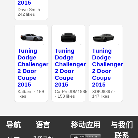
2015
Dave.Smith ·
242 likes
Tuning
Tuning
Tuning
Dodge
Dodge
Dodge
Challenger
Challenger
Challenger
2 Door
2 Door
2 Door
Coupe
Coupe
Coupe
2015
2015
2015
Kattarin · 159
CarProJDM1985
XDKJ8397 ·
likes
· 153 likes
147 likes
导航
语言
移动应用
与我们
联系