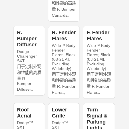
和性能的高质
量 F. Bumper
Canards。
R.
R. Fender
F. Fender
Bumper
Flares
Flares
Diffuser
Wide™ Body
Wide™ Body
Fender
Fender
Dodge
Flares; Black
Flares; Black
Challenger
(08-21 All,
(08-21 All,
SXT
Excluding
Excluding
用于定制外观
Widebody)
Widebody)
和性能的高质
用于定制外观
用于定制外观
量 R.
和性能的高质
和性能的高质
Bumper
量 R. Fender
量 F. Fender
Diffuser。
Flares。
Flares。
Roof
Lower
Turn
Aerial
Grille
Signal &
Parking
Dodge™
Dodge™
SXT
SXT
Lights