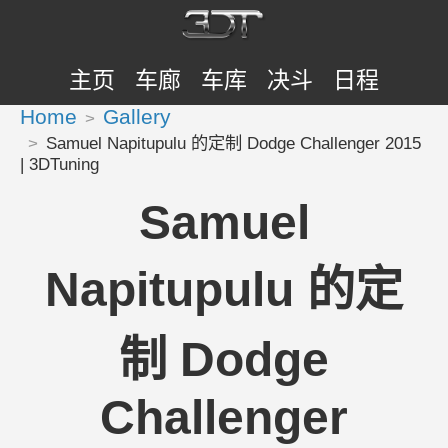
主页
车廊
车库
决斗
日程
Home
Gallery
Samuel Napitupulu 的定制 Dodge Challenger 2015
| 3DTuning
Samuel
Napitupulu 的定
制 Dodge
Challenger