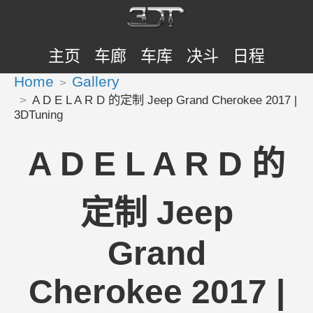
主页
车廊
车库
决斗
日程
Home
Gallery
A D E L A R D 的定制 Jeep Grand Cherokee 2017 |
3DTuning
A D E L A R D 的
定制 Jeep
Grand
Cherokee 2017 |