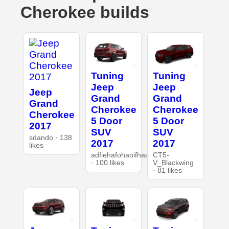
Cherokee builds
Tuning
Tuning
Jeep
Jeep
Jeep
Grand
Grand
Grand
Cherokee
Cherokee
Cherokee
5 Door
5 Door
2017
SUV
SUV
sdando · 138
2017
2017
likes
adfiehafohaoifhasd
CT5-
· 100 likes
V_Blackwing
· 81 likes