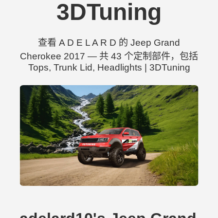
3DTuning
查看 A D E L A R D 的 Jeep Grand
Cherokee 2017 — 共 43 个定制部件，包括
Tops, Trunk Lid, Headlights | 3DTuning