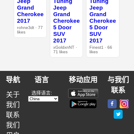
Jeep
Tuning
Tuning
Grand
Jeep
Jeep
Cherokee
Grand
Grand
2017
Cherokee
Cherokee
5 Door
5 Door
rohne3dt · 77
likes
SUV
SUV
2017
2017
xGoldxnNT ·
Finest1 · 66
71 likes
likes
导航
语言
移动应用
与我们
联系
选择语言:
关于
我们
联系
我们