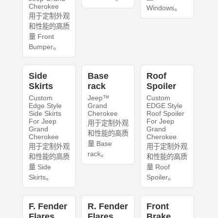
Cherokee
Windows。
用于定制外观
和性能的高质
量 Front
Bumper。
Side
Base
Roof
Skirts
rack
Spoiler
Custom
Jeep™
Custom
Edge Style
Grand
EDGE Style
Side Skirts
Cherokee
Roof Spoiler
For Jeep
For Jeep
用于定制外观
Grand
Grand
和性能的高质
Cherokee
Cherokee
量 Base
用于定制外观
用于定制外观
rack。
和性能的高质
和性能的高质
量 Side
量 Roof
Skirts。
Spoiler。
F. Fender
R. Fender
Front
Flares
Flares
Brake