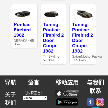
Pontiac
Tuning
Tuning
Firebird
Pontiac
Pontiac
1982
Firebird 2
Firebird 2
Door
Door
NERAKA · 65
likes
Coupe
Coupe
1982
1982
TimSkyline ·
SatanMotherFucker
57 likes
· 55 likes
导航
语言
移动应用
与我们
联系
选择语言:
关于
我们