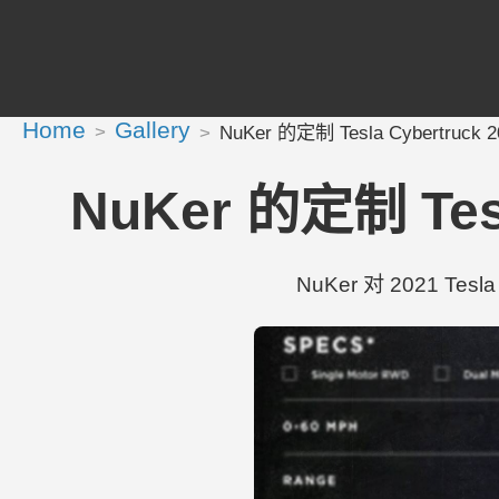
Home
Gallery
NuKer 的定制 Tesla Cybertruck 20
NuKer 的定制 Tesla
NuKer 对 2021 Tesla