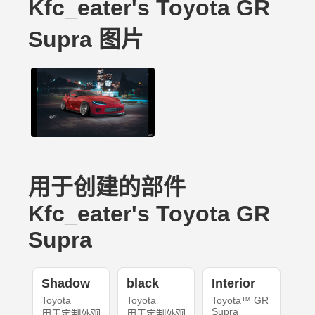
Kfc_eater's Toyota GR
Supra 图片
用于创建的部件
Kfc_eater's Toyota GR
Supra
Shadow
black
Interior
Toyota
Toyota
Toyota™ GR
Supra
用于定制外观
用于定制外观