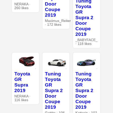
Tuning
Door
NERAKA ·
Toyota
260 likes
Coupe
GR
2019
Supra 2
Maximus_Reiter
Door
· 172 likes
Coupe
2019
_BABYFACE_
· 118 likes
Toyota
Tuning
Tuning
GR
Toyota
Toyota
Supra
GR
GR
2019
Supra 2
Supra 2
Door
Door
NERAKA ·
116 likes
Coupe
Coupe
2019
2019
Gattito · 106
Kattarin · 102