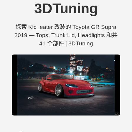
3DTuning
探索 Kfc_eater 改装的 Toyota GR Supra
2019 — Tops, Trunk Lid, Headlights 和共
41 个部件 | 3DTuning