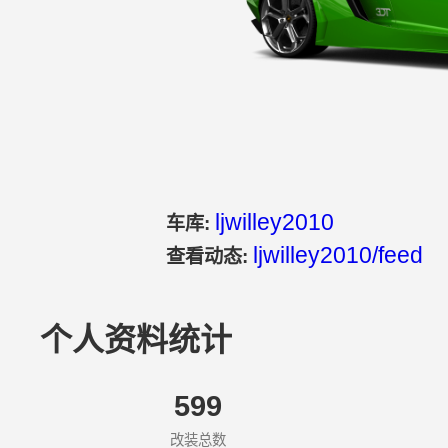
ljwilley2010
车库:
ljwilley2010/feed
查看动态:
个人资料统计
599
改装总数