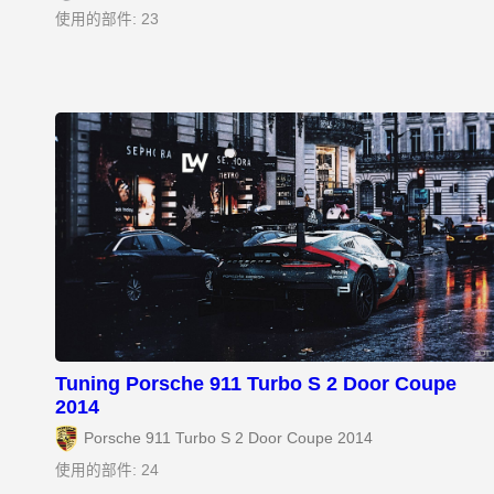
使用的部件: 23
Tuning Porsche 911 Turbo S 2 Door Coupe
2014
Porsche 911 Turbo S 2 Door Coupe 2014
使用的部件: 24