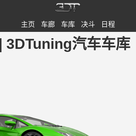
主页
车廊
车库
决斗
日程
10 | 3DTuning汽车车库