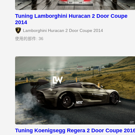
Tuning Lamborghini Huracan 2 Door Coupe
2014
Lamborghini Huracan 2 Door Coupe 2014
使用的部件: 36
Tuning Koenigsegg Regera 2 Door Coupe 201