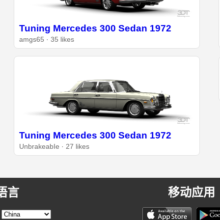
Tuning Mercedes 300 Sedan 1972
amgs65 · 35 likes
Tuning Mercedes 300 Sedan 1972
UnbrakeabIe · 27 likes
语言
移动应用