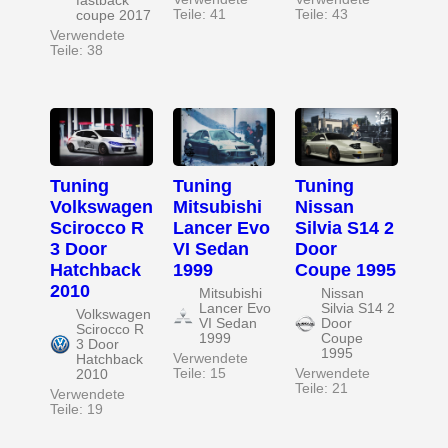
fastback
Teile: 41
Teile: 43
coupe 2017
Verwendete
Teile: 38
Tuning
Tuning
Tuning
Volkswagen
Mitsubishi
Nissan
Scirocco R
Lancer Evo
Silvia S14 2
3 Door
VI Sedan
Door
Hatchback
1999
Coupe 1995
2010
Mitsubishi
Nissan
Lancer Evo
Silvia S14 2
Volkswagen
VI Sedan
Door
Scirocco R
1999
Coupe
3 Door
1995
Verwendete
Hatchback
Teile: 15
Verwendete
2010
Teile: 21
Verwendete
Teile: 19