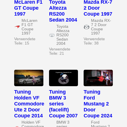
McLaren F1
Toyota
Mazda RX-7
GT Coupe
Altezza
2 Door
1997
RS200
Coupe 1997
Sedan 2004
McLaren
Mazda RX-
F1 GT
7 2 Door
Toyota
Coupe
Coupe
Altezza
1997
1997
RS200
Verwendete
Verwendete
Sedan
Teile: 15
Teile: 38
2004
Verwendete
Teile: 21
Tuning
Tuning
Tuning
Holden VF
BMW 3
Ford
Commodore
series
Mustang 2
Ute 2 Door
(facelift)
Door
Coupe 2014
Coupe 2007
Coupe 2024
Holden VF
BMW 3
Ford
Commodore
series
Mustang 2