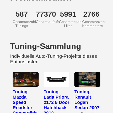
587
77370
5991
2766
Gesamtanzahl
Gesamtaufrufe
Gesamtanzahl
Gesamtanzahl
Tunings
Likes
Kommentare
Tuning-Sammlung
Individuelle Auto-Tuning-Projekte dieses
Enthusiasten
Tuning
Tuning
Tuning
Mazda
Lada Priora
Renault
Speed
2172 5 Door
Logan
Roadster
Hatchback
Sedan 2007