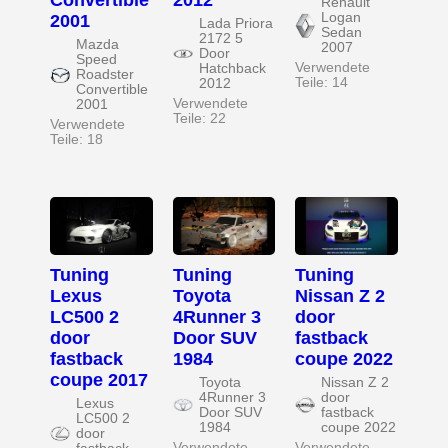
Convertible
2012
Renault
Logan
2001
Lada Priora
Sedan
2172 5
Mazda
2007
Door
Speed
Verwendete
Hatchback
Roadster
Teile: 14
2012
Convertible
Verwendete
2001
Teile: 22
Verwendete
Teile: 18
Tuning
Tuning
Tuning
Lexus
Toyota
Nissan Z 2
LC500 2
4Runner 3
door
door
Door SUV
fastback
fastback
1984
coupe 2022
coupe 2017
Toyota
Nissan Z 2
4Runner 3
door
Lexus
Door SUV
fastback
LC500 2
1984
coupe 2022
door
Verwendete
Verwendete