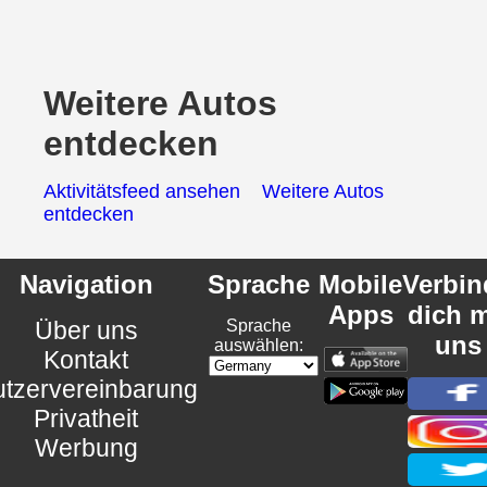
Weitere Autos
entdecken
Aktivitätsfeed ansehen
Weitere Autos
entdecken
Navigation
Sprache
Mobile
Verbin
Apps
dich m
Über uns
Sprache
uns
auswählen:
Kontakt
tzervereinbarung
Privatheit
Werbung