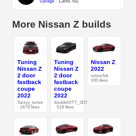
Land: NZ
Garage
More Nissan Z builds
Tuning
Tuning
Nissan Z
Nissan Z
Nissan Z
2022
2 door
2 door
rohne3dt ·
100 likes
fastback
fastback
coupe
coupe
2022
2022
Tarzyy_tunes
doubleIOTT_3DT
· 1679 likes
· 518 likes