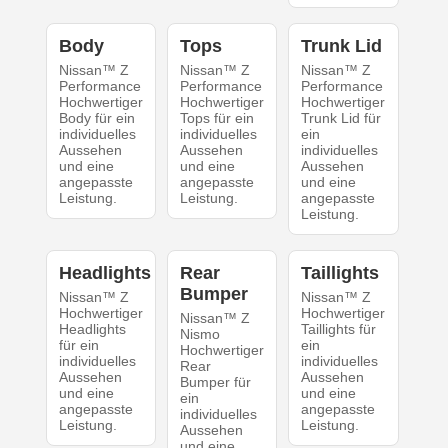
Body
Tops
Trunk Lid
Nissan™ Z
Nissan™ Z
Nissan™ Z
Performance
Performance
Performance
Hochwertiger
Hochwertiger
Hochwertiger
Body für ein
Tops für ein
Trunk Lid für
individuelles
individuelles
ein
Aussehen
Aussehen
individuelles
und eine
und eine
Aussehen
angepasste
angepasste
und eine
Leistung.
Leistung.
angepasste
Leistung.
Headlights
Rear
Taillights
Bumper
Nissan™ Z
Nissan™ Z
Hochwertiger
Hochwertiger
Nissan™ Z
Headlights
Taillights für
Nismo
für ein
ein
Hochwertiger
individuelles
individuelles
Rear
Aussehen
Aussehen
Bumper für
und eine
und eine
ein
angepasste
angepasste
individuelles
Leistung.
Leistung.
Aussehen
und eine