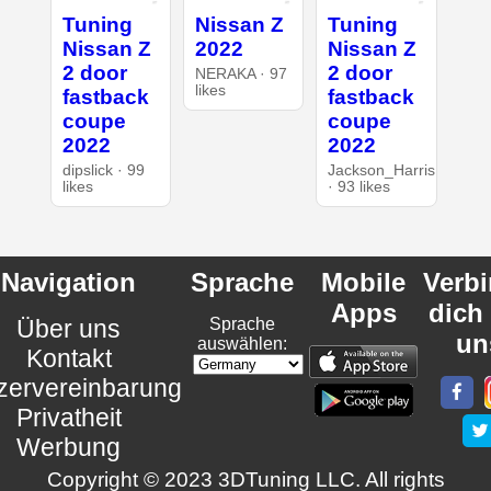
Tuning
Nissan Z
Tuning
Nissan Z
2022
Nissan Z
2 door
2 door
NERAKA · 97
likes
fastback
fastback
coupe
coupe
2022
2022
dipslick · 99
Jackson_Harris
likes
· 93 likes
Navigation
Sprache
Mobile
Verb
Apps
dich
Über uns
Sprache
un
auswählen:
Kontakt
zervereinbarung
Privatheit
Werbung
Copyright © 2023 3DTuning LLC. All rights