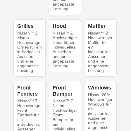
angepasste
Leistung.
Grilles
Hood
Muffler
Nissan™ Z
Nissan™ Z
Nissan™ Z
Nismo
Hochwertiger
Hochwertiger
Hochwertiger
Hood für ein
Muffler für
Grilles für ein
individuelles
ein
individuelles
Aussehen
individuelles
Aussehen
und eine
Aussehen
und eine
angepasste
und eine
angepasste
Leistung.
angepasste
Leistung.
Leistung.
Front
Front
Windows
Fenders
Bumper
Nissan 20%
Hochwertiger
Nissan™ Z
Nissan™ Z
Windows für
Hochwertiger
Nismo
ein
Front
Hochwertiger
individuelles
Fenders für
Front
Aussehen
ein
Bumper für
und eine
individuelles
ein
angepasste
Aussehen
individuelles