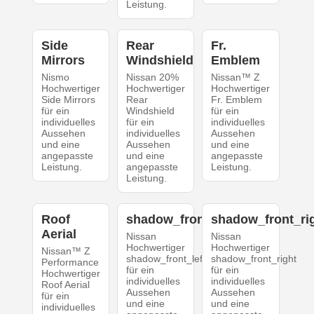
Leistung.
Side
Rear
Fr.
Mirrors
Windshield
Emblem
Nismo
Nissan 20%
Nissan™ Z
Hochwertiger
Hochwertiger
Hochwertiger
Side Mirrors
Rear
Fr. Emblem
für ein
Windshield
für ein
individuelles
für ein
individuelles
Aussehen
individuelles
Aussehen
und eine
Aussehen
und eine
angepasste
und eine
angepasste
Leistung.
angepasste
Leistung.
Leistung.
Roof
shadow_front_left
shadow_front_ri
Aerial
Nissan
Nissan
Hochwertiger
Hochwertiger
Nissan™ Z
shadow_front_left
shadow_front_right
Performance
für ein
für ein
Hochwertiger
individuelles
individuelles
Roof Aerial
Aussehen
Aussehen
für ein
und eine
und eine
individuelles