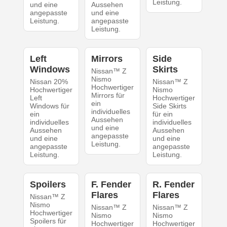
Leistung.
und eine
Aussehen
angepasste
und eine
Leistung.
angepasste
Leistung.
Left
Mirrors
Side
Windows
Skirts
Nissan™ Z
Nismo
Nissan 20%
Nissan™ Z
Hochwertiger
Hochwertiger
Nismo
Mirrors für
Left
Hochwertiger
ein
Windows für
Side Skirts
individuelles
ein
für ein
Aussehen
individuelles
individuelles
und eine
Aussehen
Aussehen
angepasste
und eine
und eine
Leistung.
angepasste
angepasste
Leistung.
Leistung.
Spoilers
F. Fender
R. Fender
Flares
Flares
Nissan™ Z
Nismo
Nissan™ Z
Nissan™ Z
Hochwertiger
Nismo
Nismo
Spoilers für
Hochwertiger
Hochwertiger