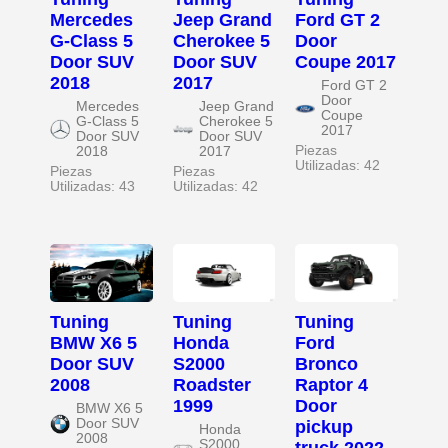
Mercedes
Jeep Grand
Ford GT 2
G-Class 5
Cherokee 5
Door
Door SUV
Door SUV
Coupe 2017
2018
2017
Ford GT 2
Door
Mercedes
Jeep Grand
Coupe
G-Class 5
Cherokee 5
2017
Door SUV
Door SUV
Piezas
2018
2017
Utilizadas: 42
Piezas
Piezas
Utilizadas: 43
Utilizadas: 42
Tuning
Tuning
Tuning
BMW X6 5
Honda
Ford
Door SUV
S2000
Bronco
2008
Roadster
Raptor 4
1999
Door
BMW X6 5
Door SUV
pickup
Honda
2008
S2000