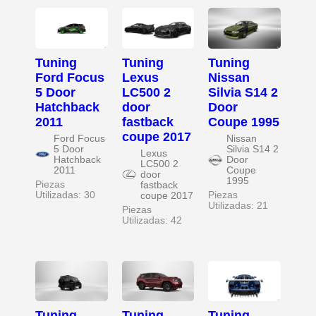
Tuning
Tuning
Tuning
Ford Focus
Lexus
Nissan
5 Door
LC500 2
Silvia S14 2
Hatchback
door
Door
2011
fastback
Coupe 1995
coupe 2017
Ford Focus
Nissan
5 Door
Silvia S14 2
Lexus
Hatchback
Door
LC500 2
2011
Coupe
door
1995
Piezas
fastback
Utilizadas: 30
Piezas
coupe 2017
Utilizadas: 21
Piezas
Utilizadas: 42
Tuning
Tuning
Tuning