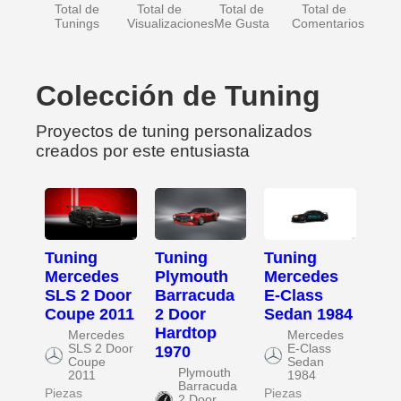
Total de
Total de
Total de
Total de
Tunings
Visualizaciones
Me Gusta
Comentarios
Colección de Tuning
Proyectos de tuning personalizados
creados por este entusiasta
Tuning
Tuning
Tuning
Mercedes
Plymouth
Mercedes
SLS 2 Door
Barracuda
E-Class
Coupe 2011
2 Door
Sedan 1984
Hardtop
Mercedes
Mercedes
SLS 2 Door
E-Class
1970
Coupe
Sedan
Plymouth
2011
1984
Barracuda
Piezas
Piezas
2 Door