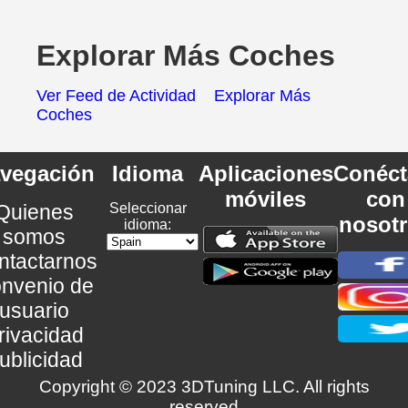
Explorar Más Coches
Ver Feed de Actividad
Explorar Más
Coches
vegación
Idioma
Aplicaciones
Conéct
móviles
con
Quienes
Seleccionar
nosot
idioma:
somos
ntactarnos
nvenio de
usuario
rivacidad
ublicidad
Copyright © 2023 3DTuning LLC. All rights
reserved