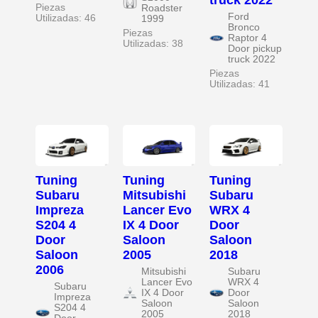
truck 2022
Piezas
Roadster
Ford
Utilizadas: 46
1999
Bronco
Piezas
Raptor 4
Utilizadas: 38
Door pickup
truck 2022
Piezas
Utilizadas: 41
Tuning
Tuning
Tuning
Subaru
Mitsubishi
Subaru
Impreza
Lancer Evo
WRX 4
S204 4
IX 4 Door
Door
Door
Saloon
Saloon
Saloon
2005
2018
2006
Mitsubishi
Subaru
Lancer Evo
WRX 4
Subaru
IX 4 Door
Door
Impreza
Saloon
Saloon
S204 4
2005
2018