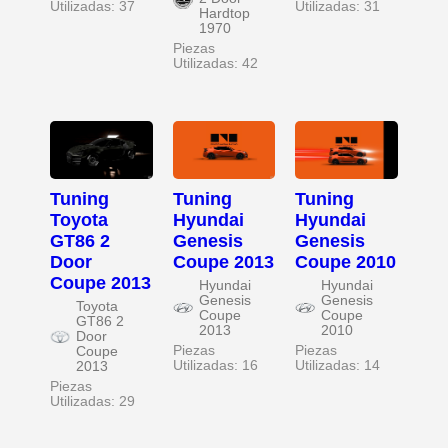
Utilizadas: 37
Utilizadas: 31
Hardtop
1970
Piezas
Utilizadas: 42
Tuning
Tuning
Tuning
Toyota
Hyundai
Hyundai
GT86 2
Genesis
Genesis
Door
Coupe 2013
Coupe 2010
Coupe 2013
Hyundai
Hyundai
Genesis
Genesis
Toyota
Coupe
Coupe
GT86 2
2013
2010
Door
Piezas
Piezas
Coupe
Utilizadas: 16
Utilizadas: 14
2013
Piezas
Utilizadas: 29