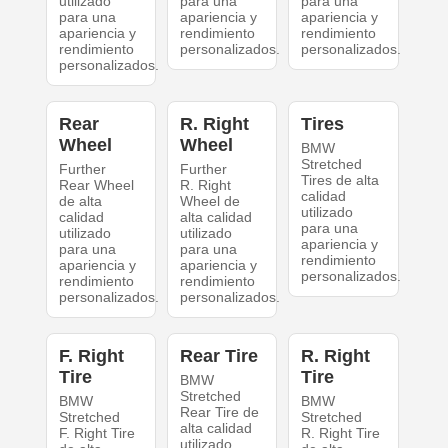
utilizado
para una
para una
para una
apariencia y
apariencia y
apariencia y
rendimiento
rendimiento
rendimiento
personalizados.
personalizados.
personalizados.
Rear
R. Right
Tires
Wheel
Wheel
BMW
Stretched
Further
Further
Tires de alta
Rear Wheel
R. Right
calidad
de alta
Wheel de
utilizado
calidad
alta calidad
para una
utilizado
utilizado
apariencia y
para una
para una
rendimiento
apariencia y
apariencia y
personalizados.
rendimiento
rendimiento
personalizados.
personalizados.
F. Right
Rear Tire
R. Right
Tire
Tire
BMW
Stretched
BMW
BMW
Rear Tire de
Stretched
Stretched
alta calidad
F. Right Tire
R. Right Tire
utilizado