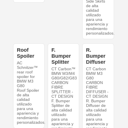
Side Skirts
de alta
calidad
utilizado
para una
apariencia y
rendimiento
personalizados.
Roof
F.
R.
Spoiler
Bumper
Bumper
Splitter
Diffuser
AC
Schnitzer™
CT Carbon™
CT Carbon
rear roof
BMW M3/M4
BMW M3
spoiler for
G80/G82/G83
G80
BMW M3
CARBON
CARBON
G80
FIBRE
FIBRE
Roof Spoiler
SPLITTER -
DIFFUSER -
de alta
CT DESIGN
CT DESIGN
calidad
F. Bumper
R. Bumper
utilizado
Splitter de
Diffuser de
para una
alta calidad
alta calidad
apariencia y
utilizado
utilizado
rendimiento
para una
para una
personalizados.
apariencia y
apariencia y