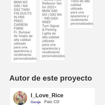
Trims de alta
BMW M3
Reflector Set
calidad
G80 / M4
for 2021+
utilizado
G82 TWIN
BMW G80
para una
FIN DUCTS
M3 | G82 M4
apariencia y
IN PRE
- IND-G8X-
rendimiento
PREG
RREF
personalizados.
CARBON
Turn Signal
FIBRE
& Parking
Fr. Bumper
Lights de
Air Intake de
alta calidad
alta calidad
utilizado
utilizado
para una
para una
apariencia y
apariencia y
rendimiento
rendimiento
personalizados.
personalizados.
Autor de este proyecto
I_Love_Rice
País: CD
Garaje