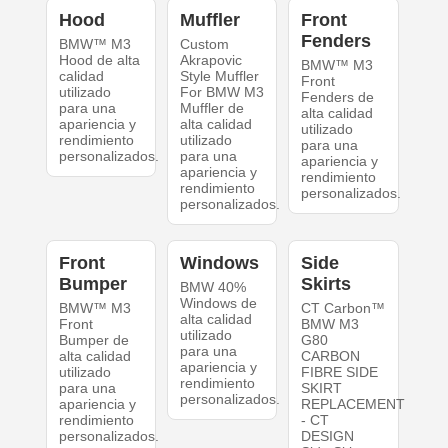
Hood
Muffler
Front
Fenders
BMW™ M3
Custom
Hood de alta
Akrapovic
BMW™ M3
calidad
Style Muffler
Front
utilizado
For BMW M3
Fenders de
para una
Muffler de
alta calidad
apariencia y
alta calidad
utilizado
rendimiento
utilizado
para una
personalizados.
para una
apariencia y
apariencia y
rendimiento
rendimiento
personalizados.
personalizados.
Front
Windows
Side
Bumper
Skirts
BMW 40%
Windows de
BMW™ M3
CT Carbon™
alta calidad
Front
BMW M3
utilizado
Bumper de
G80
para una
alta calidad
CARBON
apariencia y
utilizado
FIBRE SIDE
rendimiento
para una
SKIRT
personalizados.
apariencia y
REPLACEMENT
rendimiento
- CT
personalizados.
DESIGN