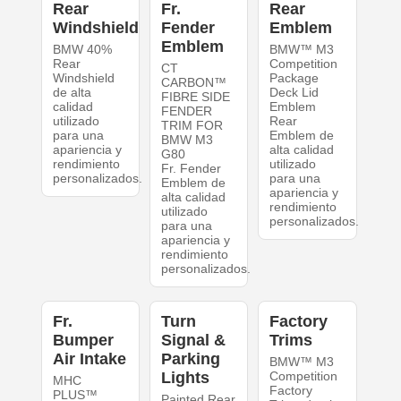
Rear
Fr.
Rear
Windshield
Fender
Emblem
Emblem
BMW 40%
BMW™ M3
Rear
Competition
CT
Windshield
Package
CARBON™
de alta
Deck Lid
FIBRE SIDE
calidad
Emblem
FENDER
utilizado
Rear
TRIM FOR
para una
Emblem de
BMW M3
apariencia y
alta calidad
G80
rendimiento
utilizado
Fr. Fender
personalizados.
para una
Emblem de
apariencia y
alta calidad
rendimiento
utilizado
personalizados.
para una
apariencia y
rendimiento
personalizados.
Fr.
Turn
Factory
Bumper
Signal &
Trims
Air Intake
Parking
BMW™ M3
Lights
Competition
MHC
Factory
PLUS™
Painted Rear