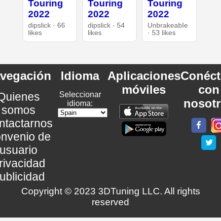
Touring
Touring
Touring
2022
2022
2022
dipslick · 66
dipslick · 54
UnbrakeabIe
likes
likes
· 53 likes
vegación
Idioma
Aplicaciones
Conéct
móviles
con
Quienes
Seleccionar
nosot
idioma:
somos
ntactarnos
nvenio de
usuario
rivacidad
ublicidad
Copyright © 2023 3DTuning LLC. All rights
reserved