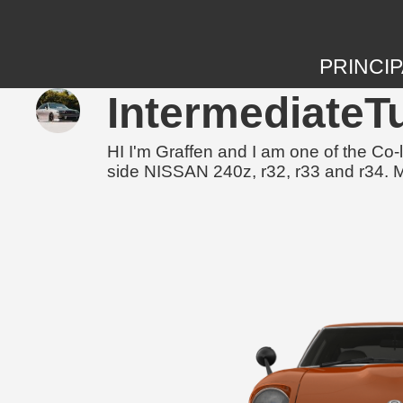
PRINCIP
IntermediateT
HI I'm Graffen and I am one of the 
side NISSAN 240z, r32, r33 and r34. M