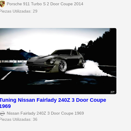
Porsche 911 Turbo S 2 Door Coupe 2014
Piezas Utilizadas: 29
Tuning Nissan Fairlady 240Z 3 Door Coupe
1969
Nissan Fairlady 240Z 3 Door Coupe 1969
Piezas Utilizadas: 36