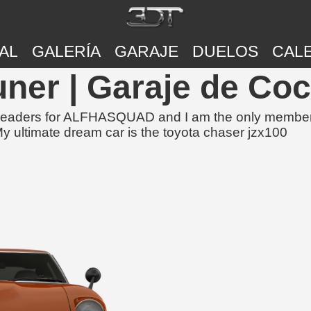
AL
GALERÍA
GARAJE
DUELOS
CAL
uner | Garaje de Co
Co-leaders for ALFHASQUAD and I am the only membe
y ultimate dream car is the toyota chaser jzx100