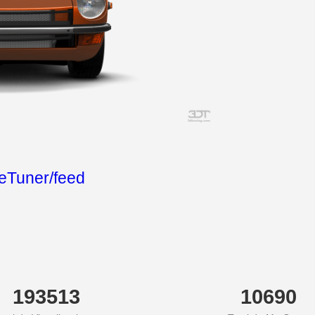
teTuner/feed
193513
10690