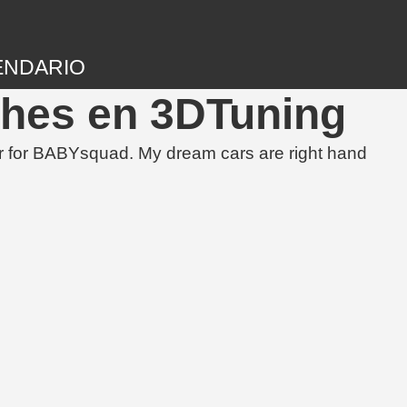
ENDARIO
ches en 3DTuning
r for BABYsquad. My dream cars are right hand