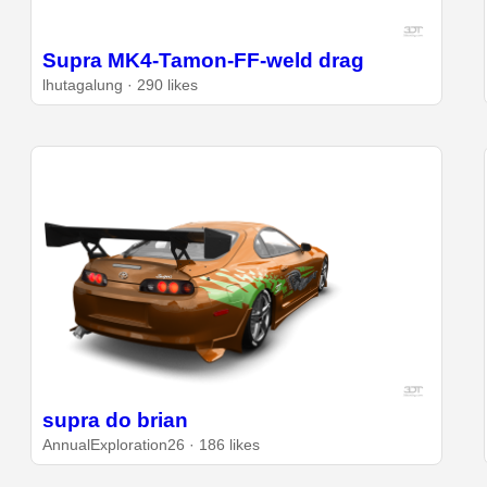
Supra MK4-Tamon-FF-weld drag
lhutagalung · 290 likes
supra do brian
AnnualExploration26 · 186 likes