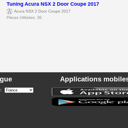
Tuning Acura NSX 2 Door Coupe 2017
Acura NSX 2 Door Coupe 2017
Pièces Utilisées: 36
gue
Applications mobile
: