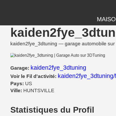
MAIS
kaiden2fye_3dtun
kaiden2fye_3dtuning — garage automobile sur 3
kaiden2fye_3dtuning
Garage:
kaiden2fye_3dtuning/
Voir le Fil d'activité:
Pays:
US
Ville:
HUNTSVILLE
Statistiques du Profil