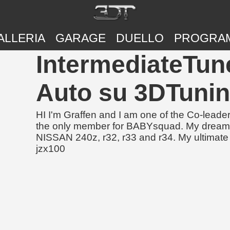
ALLERIA
GARAGE
DUELLO
PROGRA
IntermediateTun
Auto su 3DTuni
HI I'm Graffen and I am one of the Co-lea
the only member for BABYsquad. My dream c
NISSAN 240z, r32, r33 and r34. My ultimate 
jzx100