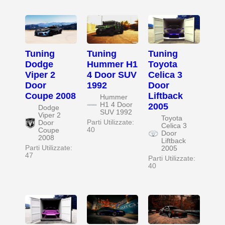
Tuning
Tuning
Tuning
Dodge
Hummer H1
Toyota
Viper 2
4 Door SUV
Celica 3
Door
1992
Door
Coupe 2008
Liftback
Hummer
H1 4 Door
2005
Dodge
SUV 1992
Viper 2
Toyota
Parti Utilizzate:
Door
Celica 3
40
Coupe
Door
2008
Liftback
Parti Utilizzate:
2005
47
Parti Utilizzate:
40