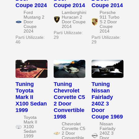
Coupe 2024
Coupe 2014
Coupe 2014
Ford
Lamborghini
Porsche
Mustang 2
Huracan 2
911 Turbo
Door
Door Coupe
S 2 Door
Coupe
2014
Coupe
2024
2014
Parti Utilizzate:
Parti Utilizzate:
29
Parti Utilizzate:
46
29
Tuning
Tuning
Tuning
Toyota
Chevrolet
Nissan
Mark II
Corvette C5
Fairlady
X100 Sedan
2 Door
240Z 3
1999
Convertible
Door
1998
Coupe 1969
Toyota
Mark II
Chevrolet
Nissan
X100
Corvette C5
Fairlady
Sedan
2 Door
240Z 3
1999
Convertible
Door