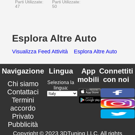
Parti Utilizzate:
Parti Utilizzate:
47
50
Esplora Altre Auto
Visualizza Feed Attività
Esplora Altre Auto
Navigazione
Lingua
App
Connettiti
mobili
con noi
Chi siamo
Seleziona la
lingua:
Contattaci
Termini
accordo
Privato
Pubblicità
Copyright © 2023 3DTuning LLC. All rights