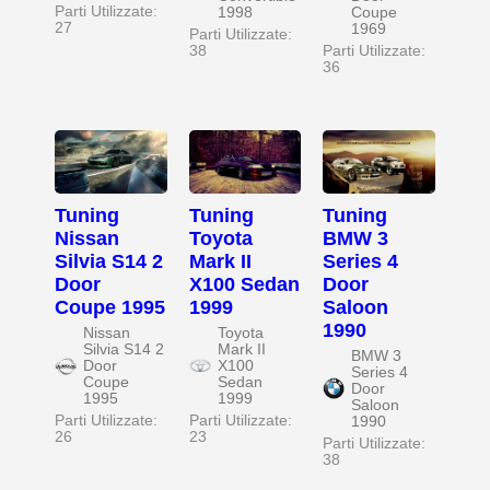
Parti Utilizzate:
1998
Coupe
27
1969
Parti Utilizzate:
38
Parti Utilizzate:
36
Tuning
Tuning
Tuning
Nissan
Toyota
BMW 3
Silvia S14 2
Mark II
Series 4
Door
X100 Sedan
Door
Coupe 1995
1999
Saloon
1990
Nissan
Toyota
Silvia S14 2
Mark II
BMW 3
Door
X100
Series 4
Coupe
Sedan
Door
1995
1999
Saloon
Parti Utilizzate:
Parti Utilizzate:
1990
26
23
Parti Utilizzate:
38