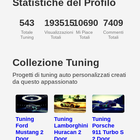
Statistiche del Profilo
543
193515
10690
7409
Totale
Visualizzazioni
Mi Piace
Commenti
Tuning
Totali
Totali
Totali
Collezione Tuning
Progetti di tuning auto personalizzati creati
da questo appassionato
Tuning
Tuning
Tuning
Ford
Lamborghini
Porsche
Mustang 2
Huracan 2
911 Turbo S
Door
Door
2 Door