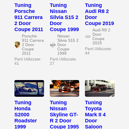
Tuning
Tuning
Tuning
Porsche
Nissan
Audi R8 2
911 Carrera
Silvia S15 2
Door
2 Door
Door
Coupe 2019
Coupe 2011
Coupe 1999
Audi R8 2
Door
Porsche
Nissan
Coupe
911 Carrera
Silvia S15 2
2019
2 Door
Door
Parti Utilizzate:
Coupe
Coupe
44
2011
1999
Parti Utilizzate:
Parti Utilizzate:
41
27
Tuning
Tuning
Tuning
Honda
Nissan
Toyota
S2000
Skyline GT-
Mark II 4
Roadster
R 2 Door
Door
1999
Coupe 1995
Saloon