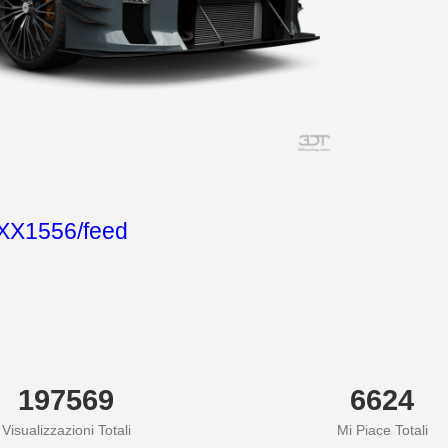
aXX1556/feed
197569
6624
Visualizzazioni Totali
Mi Piace Totali