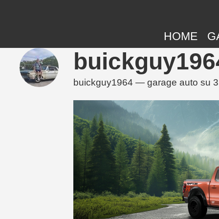
HOME
G
buickguy1964
buickguy1964 — garage auto su 3DTu