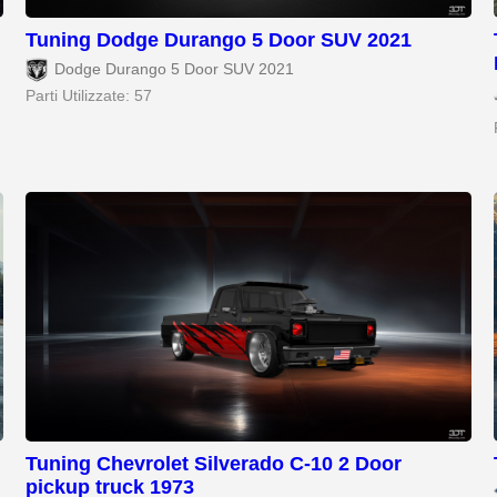
Tuning Dodge Durango 5 Door SUV 2021
Dodge Durango 5 Door SUV 2021
Parti Utilizzate: 57
Tuning Chevrolet Silverado C-10 2 Door
pickup truck 1973