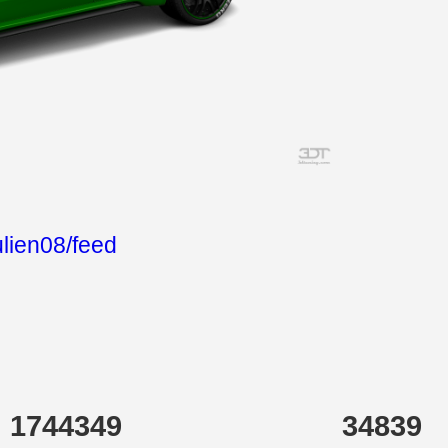
ulien08/feed
1744349
34839