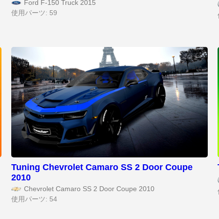
Ford F-150 Truck 2015
使用パーツ: 59
Tuning Chevrolet Camaro SS 2 Door Coupe
2010
Chevrolet Camaro SS 2 Door Coupe 2010
使用パーツ: 54