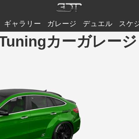
ギャラリー
ガレージ
デュエル
スケ
 3DTuningカーガレージ