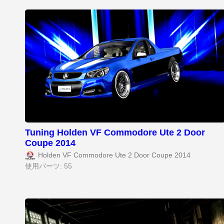
Tuning Holden VF Commodore Ute 2 Door
Coupe 2014
Holden VF Commodore Ute 2 Door Coupe 2014
使用パーツ: 55