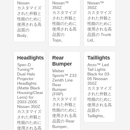
Nissan
Nissan™
Nissan™
350Z
350Z
カスタマイズ
カスタマイズ
カスタマイズ
された外観と
された外観と
された外観と
性能のために
性能のために
性能のために
使用される高
使用される高
使用される高
品質の
品質の
品質の Trunk
Body。
Tops。
Lid。
Headlights
Rear
Taillights
Bumper
Spec-D
Anzo™ Led
Tuning™
Tail Lights
Weber
Dual Halo
Black for 03-
Sports™ Z33
Projector
05 Nisssan
Zenith Line
Headlights
350Z
Rear
(Matte Black
カスタマイズ
Bumper
Housing/Clear
された外観と
(FRP)
Lens) for
カスタマイズ
性能のために
2003-2005
された外観と
使用される高
Nissan 350Z
性能のために
品質の
カスタマイズ
使用される高
Taillights。
された外観と
品質の Rear
性能のために
Bumper。
使用される高