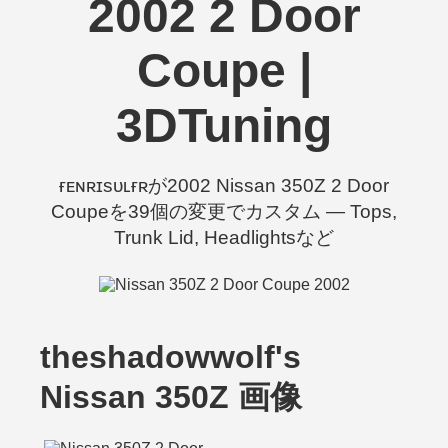
2002 2 Door
Coupe |
3DTuning
ғᴇɴʀɪsᴜʟғʀが2002 Nissan 350Z 2 Door
Coupeを39個の変更でカスタム — Tops,
Trunk Lid, Headlightsなど
theshadowwolf's
Nissan 350Z 画像