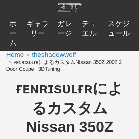
ホ
ギャラ
ガレ
デュ
スケジ
ー
リー
ージ
エル
ュール
ム
Home
theshadowwolf
ғᴇɴʀɪsᴜʟғʀによるカスタムNissan 350Z 2002 2
Door Coupe | 3DTuning
ғᴇɴʀɪsᴜʟғʀによ
るカスタム
Nissan 350Z