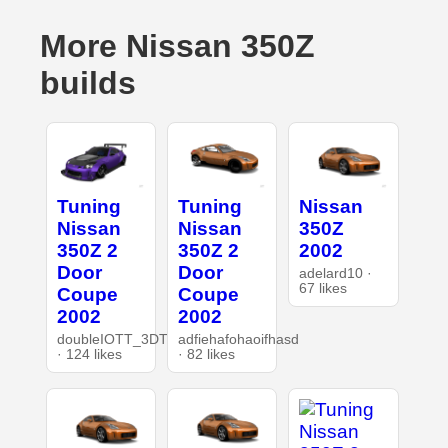
More Nissan 350Z
builds
Tuning
Tuning
Nissan
Nissan
Nissan
350Z
350Z 2
350Z 2
2002
Door
Door
adelard10 ·
67 likes
Coupe
Coupe
2002
2002
doubleIOTT_3DT
adfiehafohaoifhasd
· 124 likes
· 82 likes