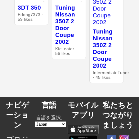
3DT 350
Tuning
Nissan
Edong7373 ·
59 likes
350Z 2
Door
Tuning
Coupe
Nissan
2002
350Z 2
Kfc_eater ·
Door
56 likes
Coupe
2002
IntermediateTuner
· 45 likes
ナビゲ
言語
モバイル
私たちと
ーショ
アプリ
つながり
言語を選択:
ン
ましょう